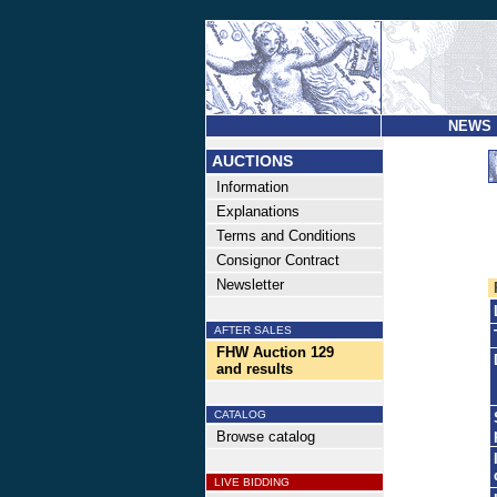
NEWS
AUCTIONS
Information
Explanations
Terms and Conditions
Consignor Contract
Newsletter
AFTER SALES
FHW Auction 129
and results
CATALOG
Browse catalog
LIVE BIDDING