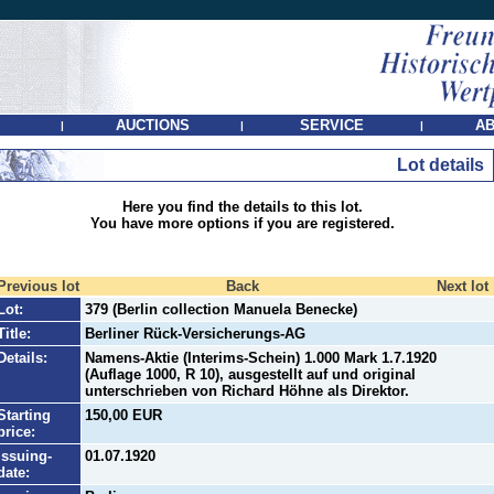
AUCTIONS
SERVICE
AB
|
|
|
Lot details
Here you find the details to this lot.
You have more options if you are registered.
Previous lot
Back
Next lot
Lot:
379 (Berlin collection Manuela Benecke)
Title:
Berliner Rück-Versicherungs-AG
Details:
Namens-Aktie (Interims-Schein) 1.000 Mark 1.7.1920
(Auflage 1000, R 10), ausgestellt auf und original
unterschrieben von Richard Höhne als Direktor.
Starting
150,00 EUR
price:
Issuing-
01.07.1920
date: