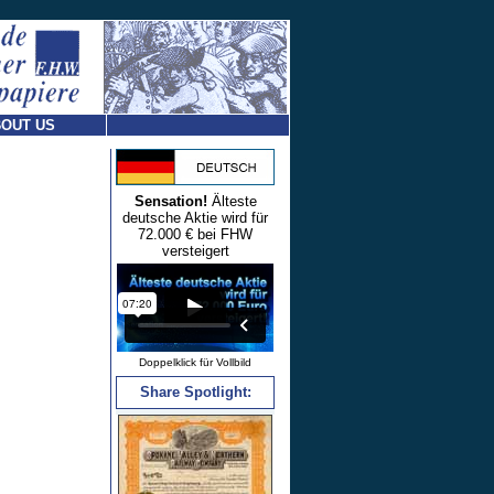
OUT US
Sensation!
Älteste
deutsche Aktie wird für
72.000 € bei FHW
versteigert
Doppelklick für Vollbild
Share Spotlight: