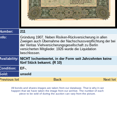
Number:
211
Info:
Gründung 1907. Neben Risiken-Rückversicherung in allen
Zweigen auch Übernahme der Nachschussverpflichtung der bei
der Veritas Viehversicherungsgesellschaft zu Berlin
versicherten Mitglieder. 1926 wurde die Liquidation
beschlossen.
Availability:
NICHT lochentwertet, in der Form seit Jahrzehnten keine
fünf Stück bekannt. (R 10)
Condition:
EF-.
Sold:
unsold
Previous lot
Back
Next lot
All bonds and shares images are taken from our database. That is why it can
happen that we have taken the image from our archive. The number of each
piece to be sold of during the auction can vary from the picture.