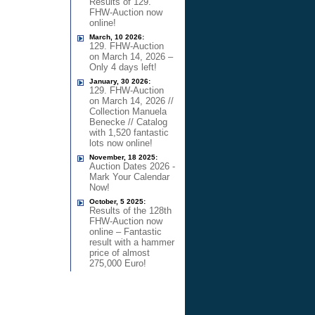
Results of 129.
FHW-Auction now
online!
March, 10 2026:
129. FHW-Auction
on March 14, 2026 –
Only 4 days left!
January, 30 2026:
129. FHW-Auction
on March 14, 2026 //
Collection Manuela
Benecke // Catalog
with 1,520 fantastic
lots now online!
November, 18 2025:
Auction Dates 2026 -
Mark Your Calendar
Now!
October, 5 2025:
Results of the 128th
FHW-Auction now
online – Fantastic
result with a hammer
price of almost
275,000 Euro!