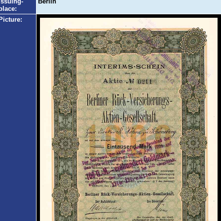
Issuing-
Berlin
place:
Picture: