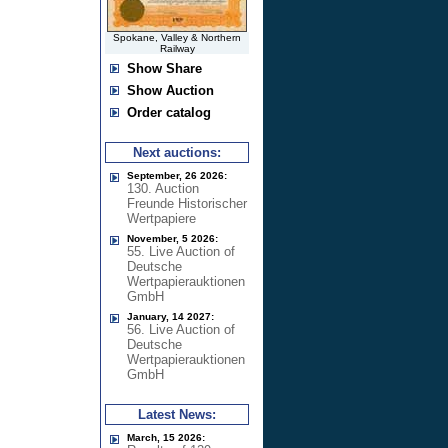
Spokane, Valley & Northern
Railway
Show Share
Show Auction
Order catalog
Next auctions:
September, 26 2026:
130. Auction
Freunde Historischer
Wertpapiere
November, 5 2026:
55. Live Auction of
Deutsche
Wertpapierauktionen
GmbH
January, 14 2027:
56. Live Auction of
Deutsche
Wertpapierauktionen
GmbH
Latest News:
March, 15 2026: