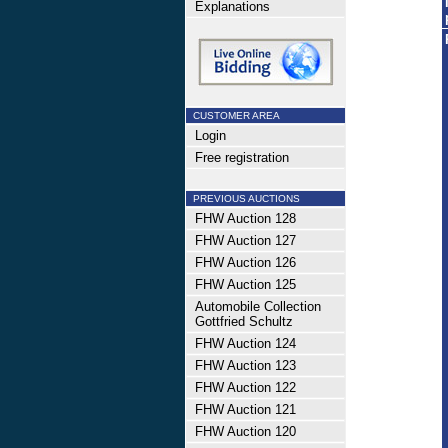
Explanations
CUSTOMER AREA
Login
Free registration
PREVIOUS AUCTIONS
FHW Auction 128
FHW Auction 127
FHW Auction 126
FHW Auction 125
Automobile Collection
Gottfried Schultz
FHW Auction 124
FHW Auction 123
FHW Auction 122
FHW Auction 121
FHW Auction 120