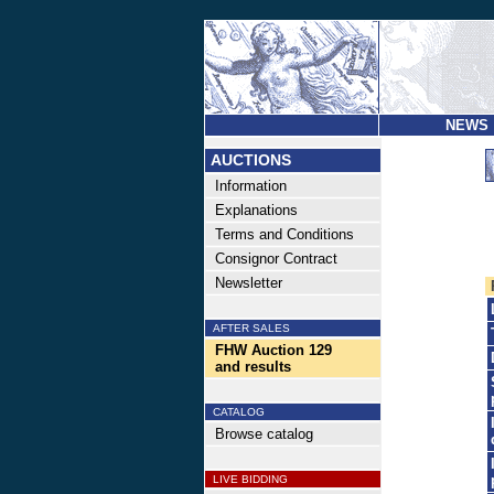
NEWS
AUCTIONS
Information
Explanations
Terms and Conditions
Consignor Contract
Newsletter
AFTER SALES
FHW Auction 129
and results
CATALOG
Browse catalog
LIVE BIDDING