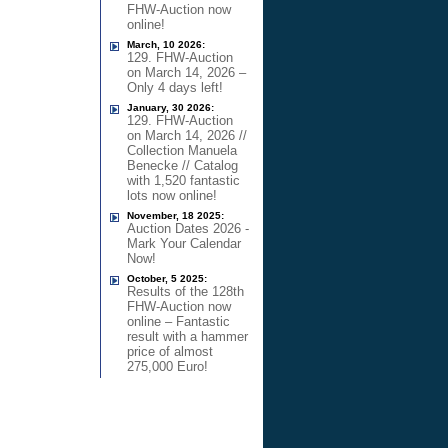
FHW-Auction now
online!
March, 10 2026:
129. FHW-Auction
on March 14, 2026 –
Only 4 days left!
January, 30 2026:
129. FHW-Auction
on March 14, 2026 //
Collection Manuela
Benecke // Catalog
with 1,520 fantastic
lots now online!
November, 18 2025:
Auction Dates 2026 -
Mark Your Calendar
Now!
October, 5 2025:
Results of the 128th
FHW-Auction now
online – Fantastic
result with a hammer
price of almost
275,000 Euro!