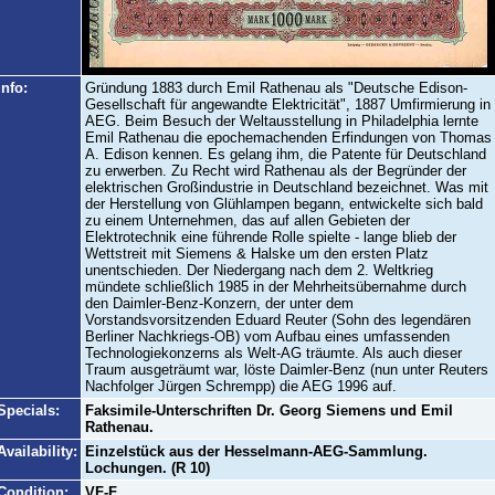
Info:
Gründung 1883 durch Emil Rathenau als "Deutsche Edison-
Gesellschaft für angewandte Elektricität", 1887 Umfirmierung in
AEG. Beim Besuch der Weltausstellung in Philadelphia lernte
Emil Rathenau die epochemachenden Erfindungen von Thomas
A. Edison kennen. Es gelang ihm, die Patente für Deutschland
zu erwerben. Zu Recht wird Rathenau als der Begründer der
elektrischen Großindustrie in Deutschland bezeichnet. Was mit
der Herstellung von Glühlampen begann, entwickelte sich bald
zu einem Unternehmen, das auf allen Gebieten der
Elektrotechnik eine führende Rolle spielte - lange blieb der
Wettstreit mit Siemens & Halske um den ersten Platz
unentschieden. Der Niedergang nach dem 2. Weltkrieg
mündete schließlich 1985 in der Mehrheitsübernahme durch
den Daimler-Benz-Konzern, der unter dem
Vorstandsvorsitzenden Eduard Reuter (Sohn des legendären
Berliner Nachkriegs-OB) vom Aufbau eines umfassenden
Technologiekonzerns als Welt-AG träumte. Als auch dieser
Traum ausgeträumt war, löste Daimler-Benz (nun unter Reuters
Nachfolger Jürgen Schrempp) die AEG 1996 auf.
Specials:
Faksimile-Unterschriften Dr. Georg Siemens und Emil
Rathenau.
Availability:
Einzelstück aus der Hesselmann-AEG-Sammlung.
Lochungen. (R 10)
Condition:
VF-F.