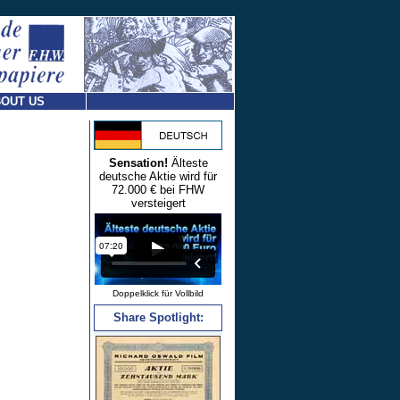
OUT US
Sensation!
Älteste
deutsche Aktie wird für
72.000 € bei FHW
versteigert
Doppelklick für Vollbild
Share Spotlight: