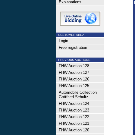
Explanations
CUSTOMER AREA
Login
Free registration
PREVIOUS AUCTIONS
FHW Auction 128
FHW Auction 127
FHW Auction 126
FHW Auction 125
Automobile Collection
Gottfried Schultz
FHW Auction 124
FHW Auction 123
FHW Auction 122
FHW Auction 121
FHW Auction 120