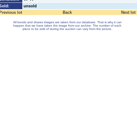
Sold:
unsold
Previous lot
Back
Next lot
All bonds and shares images are taken from our database. That is why it can
happen that we have taken the image from our archive. The number of each
piece to be sold of during the auction can vary from the picture.