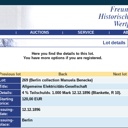
AUCTIONS
SERVICE
AB
|
|
|
Lot details
Here you find the details to this lot.
You have more options if you are registered.
Previous lot
Back
Next lot
Lot:
269 (Berlin collection Manuela Benecke)
Title:
Allgemeine Elektricitäts-Gesellschaft
Details:
4 % Teilschuldv. 1.000 Mark 12.12.1896 (Blankette, R 10).
Starting
120,00 EUR
price:
Issuing-
12.12.1896
date:
Issuing-
Berlin
place: