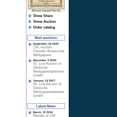
Richard Oswald Film AG
Show Share
Show Auction
Order catalog
Next auctions:
September, 26 2026:
130. Auction
Freunde Historischer
Wertpapiere
November, 5 2026:
55. Live Auction of
Deutsche
Wertpapierauktionen
GmbH
January, 14 2027:
56. Live Auction of
Deutsche
Wertpapierauktionen
GmbH
Latest News:
March, 15 2026:
Results of 129.