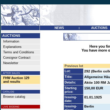
NEWS
AUCTIONS
|
AUCTIONS
Information
Here you find
Explanations
You have more op
Terms and Conditions
Consignor Contract
Newsletter
Previous lot
Lot:
292 (Berlin co
AFTER SALES
Title:
Allgemeine Hä
FHW Auction 129
and results
Details:
Aktie 100 RM Ja
Starting
150,00 EUR
price:
CATALOG
Browse catalog
Issuing-
01.01.1925
date:
Issuing-
Berlin
LIVE BIDDING
place: