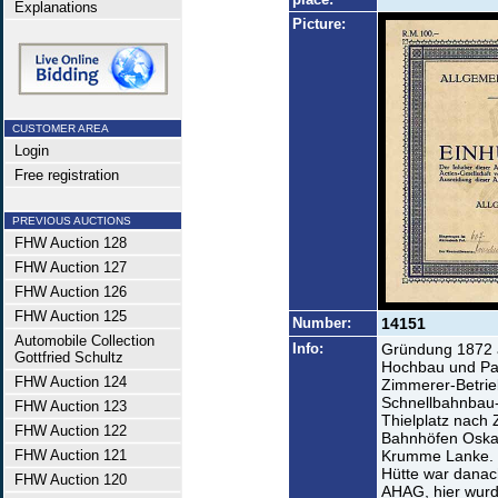
Explanations
Picture:
CUSTOMER AREA
Login
Free registration
PREVIOUS AUCTIONS
FHW Auction 128
FHW Auction 127
FHW Auction 126
FHW Auction 125
Number:
14151
Automobile Collection
Info:
Gründung 1872 
Gottfried Schultz
Hochbau und Par
FHW Auction 124
Zimmerer-Betrie
Schnellbahnbau
FHW Auction 123
Thielplatz nach 
FHW Auction 122
Bahnhöfen Oska
FHW Auction 121
Krumme Lanke. 
Hütte war danac
FHW Auction 120
AHAG, hier wurd