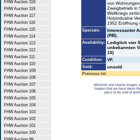
FHW Auction 119
von Wohnungen (
Zweigbetrieb in
FHW Auction 118
Weltkriegs zerbr
FHW Auction 117
Holzindustrie Ve
FHW Auction 116
1952 Eröffnung 
FHW Auction 115
Specials:
Interessanter 
(RB).
FHW Auction 114
Availability:
Lediglich vier
FHW Auction 113
unbekannten Va
FHW Auction 112
10)
FHW Auction 111
Condition:
VF.
FHW Auction 110
Sold:
unsold
FHW Auction 109
Previous lot
FHW Auction 108
FHW Auction 107
All bonds and shares images a
happen that we have taken th
FHW Auction 106
piece to be sold of duri
FHW Auction 105
FHW Auction 104
FHW Auction 103
FHW Auction 102
FHW Auction 101
FHW Auction 100
FHW Auction 99