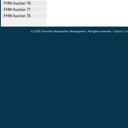
FHW Auction 78
FHW Auction 77
FHW Auction 76
© 2026 Freunde Historischer Wertpapiere - All rights reserved -
Imprint
|
Da