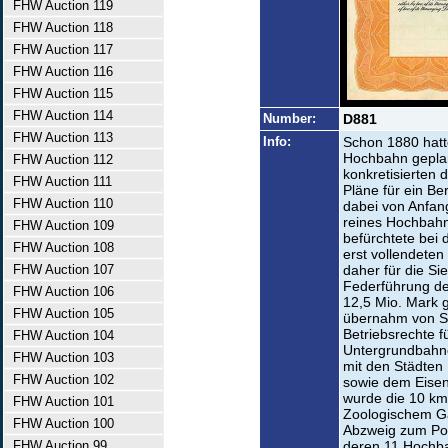
FHW Auction 119
FHW Auction 118
FHW Auction 117
FHW Auction 116
FHW Auction 115
FHW Auction 114
Number:
D881
FHW Auction 113
Info:
Schon 1880 hatt
Hochbahn geplan
FHW Auction 112
konkretisierten
FHW Auction 111
Pläne für ein Be
FHW Auction 110
dabei von Anfan
reines Hochbahn
FHW Auction 109
befürchtete bei
FHW Auction 108
erst vollendeten
FHW Auction 107
daher für die S
Federführung de
FHW Auction 106
12,5 Mio. Mark 
FHW Auction 105
übernahm von S
Betriebsrechte f
FHW Auction 104
Untergrundbahn
FHW Auction 103
mit den Städten
FHW Auction 102
sowie dem Eisen
wurde die 10 km
FHW Auction 101
Zoologischem G
FHW Auction 100
Abzweig zum Pot
FHW Auction 99
deren 11 Hochb