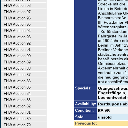
Strecke mit dre
FHW Auction 98
Linien in Betrieb
FHW Auction 97
Anschlußlinie Gl
Bismarckstraße 
FHW Auction 96
III. Potsdamer P
FHW Auction 95
Wittenbergplatz 
FHW Auction 94
- Kurfürstendam
Fahrgäste im Ja
FHW Auction 93
auf 90 Jahre ert
FHW Auction 92
Berlin im Jahr 1
FHW Auction 91
Berliner Verkehr
städtische zentra
FHW Auction 90
besaß bereits e
FHW Auction 89
Omnibusnetzes u
Aktienmehrheit 
FHW Auction 88
verkaufte zum 1
FHW Auction 87
die neu gegründ
FHW Auction 86
trat anschließend
FHW Auction 85
Specials:
Orange/schwarz
Engelsflügeln, 
FHW Auction 84
Lochentwertet 
FHW Auction 83
Availability:
Restkupons ab 
FHW Auction 82
Condition:
EF-VF.
FHW Auction 81
Sold:
unsold
FHW Auction 80
Previous lot
FHW Auction 79