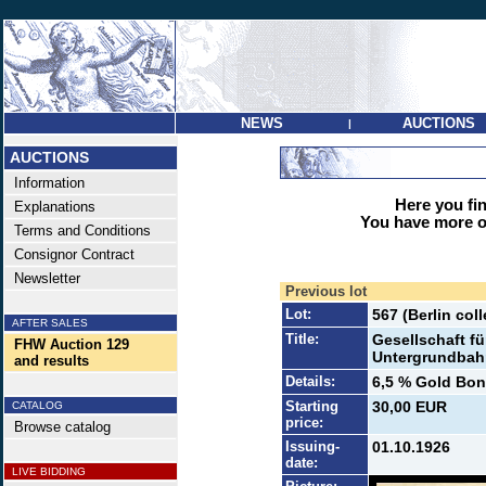
NEWS
AUCTIONS
|
AUCTIONS
Information
Here you find
Explanations
You have more op
Terms and Conditions
Consignor Contract
Newsletter
Previous lot
Lot:
567 (Berlin co
AFTER SALES
Title:
Gesellschaft fü
FHW Auction 129
Untergrundbahn
and results
Details:
6,5 % Gold Bond
Starting
30,00 EUR
CATALOG
price:
Browse catalog
Issuing-
01.10.1926
date:
LIVE BIDDING