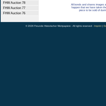
FHW Auction 78
All bonds and shares images a
happen that we have taken th
FHW Auction 77
piece to be sold of duri
FHW Auction 76
© 2026 Freunde Historischer Wertpapiere - All rights reserved -
Imprint
|
Da