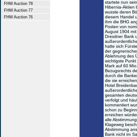
startete nun sei
FHW Auction 78
Hibernia-Aktien 
FHW Auction 77
wusste deren Bör
diesem Handel u
FHW Auction 76
ihm die BHG ang
Posten von nomin
August 1904 mit
Dresdner Bank u
außerordentliche
hatte sich Fürst
der gegnerische
Ablehnung des 
wichtigste Punk
Mark auf 60 Mio
Bezugsrechts der
durch die Banken
die sie erreiche
Hotel Breidenba
außerordentliche
gesamten deutsc
verfolgt und häuf
kommentiert wur
schon zu Beginn 
erreichen würden
alle Abstimmung
Klageweg beschr
Abstimmung ans
Bank nicht im Sa