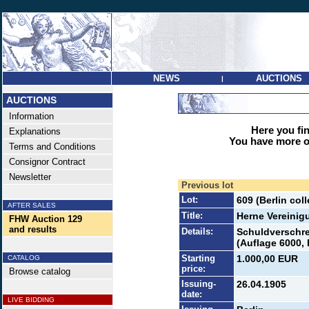
NEWS
AUCTIONS
|
AUCTIONS
Information
Here you find
Explanations
You have more op
Terms and Conditions
Consignor Contract
Newsletter
Previous lot
Lot:
609 (Berlin co
AFTER SALES
Title:
Herne Vereinig
FHW Auction 129
and results
Details:
Schuldverschre
(Auflage 6000, 
Starting
1.000,00 EUR
CATALOG
price:
Browse catalog
Issuing-
26.04.1905
date:
LIVE BIDDING