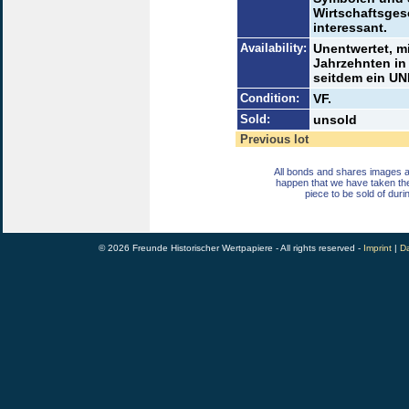
Wirtschaftsges
interessant.
Availability:
Unentwertet, m
Jahrzehnten in
seitdem ein UN
Condition:
VF.
Sold:
unsold
Previous lot
All bonds and shares images a
happen that we have taken th
piece to be sold of duri
© 2026 Freunde Historischer Wertpapiere - All rights reserved -
Imprint
|
Da