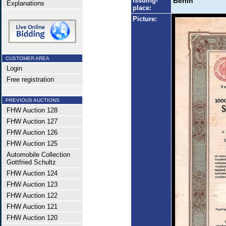
Issuing-
Berlin
Explanations
place:
Picture:
CUSTOMER AREA
Login
Free registration
PREVIOUS AUCTIONS
FHW Auction 128
FHW Auction 127
FHW Auction 126
FHW Auction 125
Automobile Collection
Gottfried Schultz
FHW Auction 124
FHW Auction 123
FHW Auction 122
FHW Auction 121
FHW Auction 120