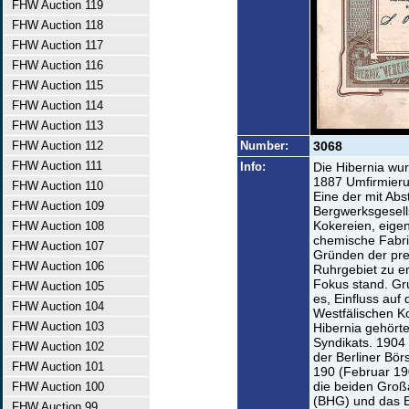
FHW Auction 119
FHW Auction 118
FHW Auction 117
FHW Auction 116
FHW Auction 115
FHW Auction 114
FHW Auction 113
FHW Auction 112
Number:
3068
FHW Auction 111
Info:
Die Hibernia wu
1887 Umfirmierun
FHW Auction 110
Eine der mit Ab
FHW Auction 109
Bergwerksgesell
Kokereien, eige
FHW Auction 108
chemische Fabri
FHW Auction 107
Gründen der pre
FHW Auction 106
Ruhrgebiet zu e
Fokus stand. Gr
FHW Auction 105
es, Einfluss auf 
FHW Auction 104
Westfälischen K
FHW Auction 103
Hibernia gehört
Syndikats. 1904 
FHW Auction 102
der Berliner Bör
FHW Auction 101
190 (Februar 190
die beiden Großa
FHW Auction 100
(BHG) und das B
FHW Auction 99