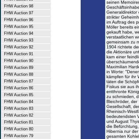
seinen Memoiren
FHW Auction 98
Geschäftsinhab
Generaldirektor
FHW Auction 97
strikter Geheimh
FHW Auction 96
im Auftrag des 
FHW Auction 95
Möller bereits e
gekauft habe, we
FHW Auction 94
verstaatlichen w
FHW Auction 93
gemeinsam zu ma
1904 richtete d
FHW Auction 92
die Aktionäre u
FHW Auction 91
kam einer feind
FHW Auction 90
überschäumenden
Maximilian Hard
FHW Auction 89
in Worte: "Denen
FHW Auction 88
kämpfen für ihr 
FHW Auction 87
täten die Schöpf
Fiskus sie aus i
FHW Auction 86
entthronte König
FHW Auction 85
zu schmieden, 
Bleichröder, der
FHW Auction 84
Gesellschaft, de
FHW Auction 83
Rheinisch-Westf
FHW Auction 82
bedeutendsten V
und August Thys
FHW Auction 81
die Befürchtung
FHW Auction 80
Hibernia nur der
FHW Auction 79
gesamten Kohleb