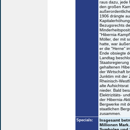
raus dazu, jede 
den großen Kam
außerordentlich
1906 drängte au
Kapitalerhöhung
Bezugsrechts de
Minderheitsposit
"Hibernia-Kampf"
Möller, der mit
hatte, war äußer
er die "Herne" 
Ende obsiegte d
Landtag beschlo
Staatsregierung 
gehaltenen Hibe
der Wirtschaft b
Junktim mit der
Rheinisch-Westfä
alte Aufsichtsra
nieder. Bald bes
Elektrizitäts- 
der Hibernia-Akt
Bergwerke mit d
staatlichen Ber
zusammen.
Specials:
Insgesamt betr
Millionen Mark
Symbolen und S