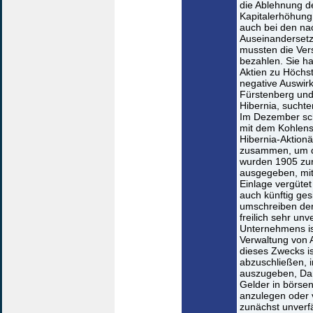
die Ablehnung 
Kapitalerhöhung,
auch bei den na
Auseinandersetz
mussten die Ver
bezahlen. Sie h
Aktien zu Höchs
negative Auswirk
Fürstenberg und
Hibernia, sucht
Im Dezember schl
mit dem Kohlens
Hibernia-Aktion
zusammen, um di
wurden 1905 zur
ausgegeben, mit 
Einlage vergütet
auch künftig ges
umschreiben de
freilich sehr un
Unternehmens i
Verwaltung von Ak
dieses Zwecks is
abzuschließen, 
auszugeben, Dar
Gelder in börs
anzulegen oder v
zunächst unverfä