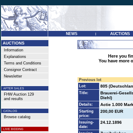
NEWS
AUCTIONS
|
AUCTIONS
Information
Here you find
Explanations
You have more op
Terms and Conditions
Consignor Contract
Newsletter
Previous lot
Lot:
805 (Deutschlan
AFTER SALES
Title:
Brauerei-Gesell
FHW Auction 129
Diehl)
and results
Details:
Actie 1.000 Mark
Starting
200,00 EUR
CATALOG
price:
Browse catalog
Issuing-
24.12.1896
date:
LIVE BIDDING