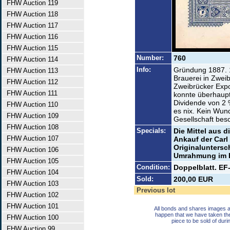
FHW Auction 119
FHW Auction 118
FHW Auction 117
FHW Auction 116
FHW Auction 115
Number:
760
FHW Auction 114
Info:
Gründung 1887. 
FHW Auction 113
Brauerei in Zwei
FHW Auction 112
Zweibrücker Exp
FHW Auction 111
konnte überhaupt
Dividende von 2 
FHW Auction 110
es nix. Kein Wun
FHW Auction 109
Gesellschaft bes
FHW Auction 108
Specials:
Die Mittel aus 
FHW Auction 107
Ankauf der Carl
Originalunterschr
FHW Auction 106
Umrahmung im Hi
FHW Auction 105
Condition:
Doppelblatt. EF
FHW Auction 104
Sold:
200,00 EUR
FHW Auction 103
Previous lot
FHW Auction 102
FHW Auction 101
All bonds and shares images a
happen that we have taken th
FHW Auction 100
piece to be sold of duri
FHW Auction 99