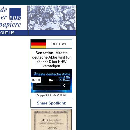
OUT US
Sensation!
Älteste
deutsche Aktie wird für
72.000 € bei FHW
versteigert
Doppelklick für Vollbild
Share Spotlight: