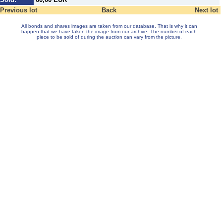
Previous lot
Back
Next lot
All bonds and shares images are taken from our database. That is why it can
happen that we have taken the image from our archive. The number of each
piece to be sold of during the auction can vary from the picture.