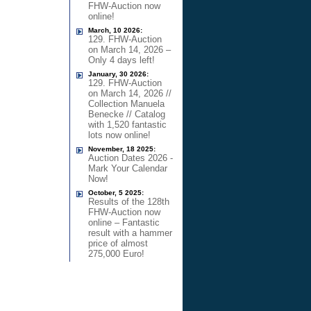
FHW-Auction now
online!
March, 10 2026:
129. FHW-Auction
on March 14, 2026 –
Only 4 days left!
January, 30 2026:
129. FHW-Auction
on March 14, 2026 //
Collection Manuela
Benecke // Catalog
with 1,520 fantastic
lots now online!
November, 18 2025:
Auction Dates 2026 -
Mark Your Calendar
Now!
October, 5 2025:
Results of the 128th
FHW-Auction now
online – Fantastic
result with a hammer
price of almost
275,000 Euro!