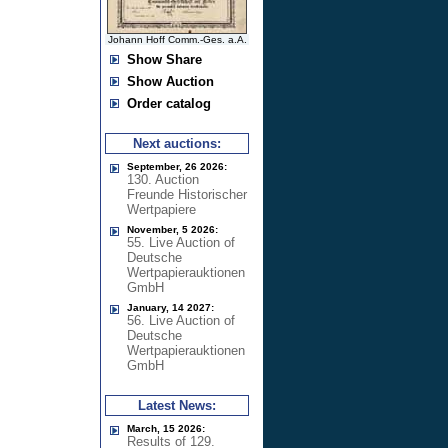
Johann Hoff Comm.-Ges. a.A.
Show Share
Show Auction
Order catalog
Next auctions:
September, 26 2026:
130. Auction
Freunde Historischer
Wertpapiere
November, 5 2026:
55. Live Auction of
Deutsche
Wertpapierauktionen
GmbH
January, 14 2027:
56. Live Auction of
Deutsche
Wertpapierauktionen
GmbH
Latest News:
March, 15 2026:
Results of 129.