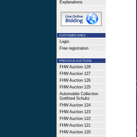
Explanations
CUSTOMER AREA
Login
Free registration
PREVIOUS AUCTIONS
FHW Auction 128
FHW Auction 127
FHW Auction 126
FHW Auction 125
Automobile Collection
Gottfried Schultz
FHW Auction 124
FHW Auction 123
FHW Auction 122
FHW Auction 121
FHW Auction 120