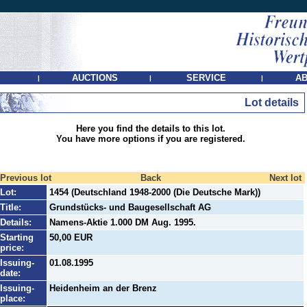
AUCTIONS
SERVICE
AB
|
|
|
Lot details
Here you find the details to this lot.
You have more options if you are registered.
Previous lot
Back
Next lot
Lot:
1454 (Deutschland 1948-2000 (Die Deutsche Mark))
Title:
Grundstücks- und Baugesellschaft AG
Details:
Namens-Aktie 1.000 DM Aug. 1995.
Starting
50,00 EUR
price:
Issuing-
01.08.1995
date:
Issuing-
Heidenheim an der Brenz
place: