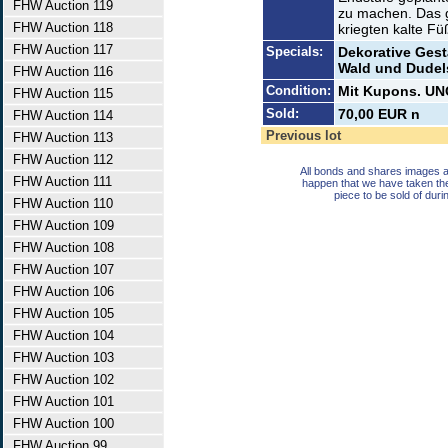
FHW Auction 119
zu machen. Das g
FHW Auction 118
kriegten kalte F
FHW Auction 117
Specials:
Dekorative Gest
Wald und Dudels
FHW Auction 116
Condition:
Mit Kupons. UN
FHW Auction 115
Sold:
70,00 EUR n
FHW Auction 114
Previous lot
FHW Auction 113
FHW Auction 112
All bonds and shares images a
FHW Auction 111
happen that we have taken th
piece to be sold of duri
FHW Auction 110
FHW Auction 109
FHW Auction 108
FHW Auction 107
FHW Auction 106
FHW Auction 105
FHW Auction 104
FHW Auction 103
FHW Auction 102
FHW Auction 101
FHW Auction 100
FHW Auction 99