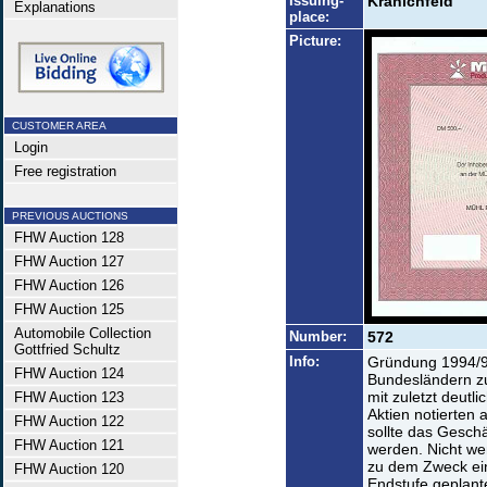
Issuing-
Kranichfeld
Explanations
place:
Picture:
CUSTOMER AREA
Login
Free registration
PREVIOUS AUCTIONS
FHW Auction 128
FHW Auction 127
FHW Auction 126
FHW Auction 125
Automobile Collection
Number:
572
Gottfried Schultz
Info:
Gründung 1994/95
FHW Auction 124
Bundesländern zu
mit zuletzt deutl
FHW Auction 123
Aktien notierten
FHW Auction 122
sollte das Gesch
FHW Auction 121
werden. Nicht wen
zu dem Zweck ein
FHW Auction 120
Endstufe geplant