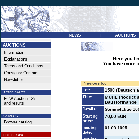
NEWS
AUCTIONS
|
AUCTIONS
Information
Here you find
Explanations
You have more op
Terms and Conditions
Consignor Contract
Newsletter
Previous lot
Lot:
1500 (Deutschla
AFTER SALES
Title:
MÜHL Product &
FHW Auction 129
Baustoffhandel
and results
Details:
Sammelaktie 100
Starting
70,00 EUR
CATALOG
price:
Browse catalog
Issuing-
01.08.1995
date:
LIVE BIDDING