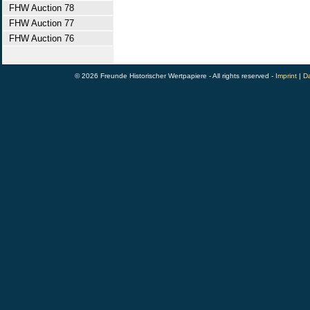
FHW Auction 78
FHW Auction 77
FHW Auction 76
© 2026 Freunde Historischer Wertpapiere - All rights reserved -
Imprint
|
Da