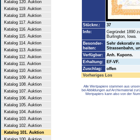
Katalog 120. Auktion
Katalog 119. Auktion
Katalog 118. Auktion
Katalog 117. Auktion
Stücknr.:
37
Katalog 116. Auktion
Info:
Gegründet 1890 zu
Katalog 115. Auktion
Burlington, Iowa.
Katalog 114. Auktion
Besonder-
Sehr dekorativ m
heiten:
Strassenbahn, un
Katalog 113. Auktion
Verfügbar:
Anh. Kupons.
Katalog 112. Auktion
Erhaltung:
EF-VF.
Katalog 111. Auktion
Zuschlag:
offen
Katalog 110. Auktion
Vorheriges Los
Katalog 109. Auktion
Katalog 108. Auktion
Alle Wertpapiere stammen aus unser
bei Abbildungen auf Archivmaterial zu
Katalog 107. Auktion
Wertpapiers kann also von der Num
Katalog 106. Auktion
Katalog 105. Auktion
Katalog 104. Auktion
Katalog 103. Auktion
Katalog 102. Auktion
Katalog 101. Auktion
Katalog 100. Auktion