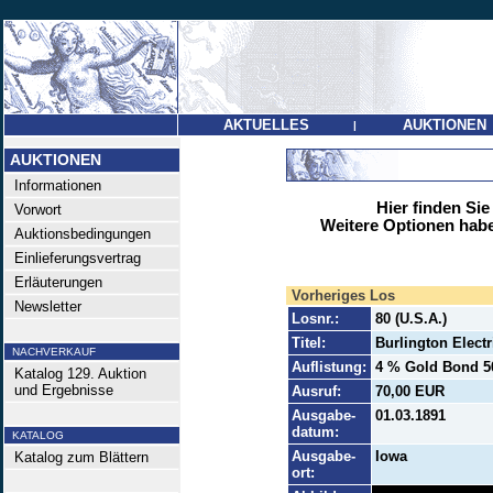
AKTUELLES
AUKTIONEN
|
AUKTIONEN
Informationen
Hier finden Sie
Vorwort
Weitere Optionen habe
Auktionsbedingungen
Einlieferungsvertrag
Erläuterungen
Vorheriges Los
Newsletter
Losnr.:
80 (U.S.A.)
Titel:
Burlington Electr
NACHVERKAUF
Auflistung:
4 % Gold Bond 50
Katalog 129. Auktion
und Ergebnisse
Ausruf:
70,00 EUR
Ausgabe-
01.03.1891
datum:
KATALOG
Ausgabe-
Iowa
Katalog zum Blättern
ort: