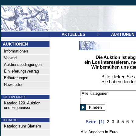
AKTUELLES
AUKTIONEN
|
AUKTIONEN
Informationen
Die Auktion ist ab
Vorwort
ein Los interessieren, m
Auktionsbedingungen
Wir bemühen uns dan
Einlieferungsvertrag
Bitte klicken Sie 
Erläuterungen
Sie haben den fo
Newsletter
NACHVERKAUF
Katalog 129. Auktion
und Ergebnisse
KATALOG
Seite:
[1]
2
3
4
5
6
7
Katalog zum Blättern
Alle Angaben in Euro