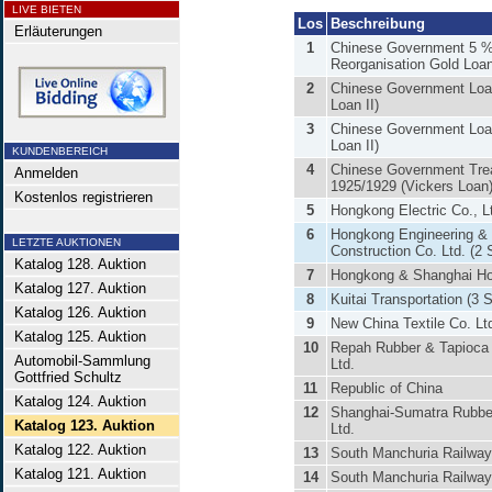
LIVE BIETEN
Los
Beschreibung
Erläuterungen
1
Chinese Government 5 
Reorganisation Gold Loan
2
Chinese Government Loa
Loan II)
3
Chinese Government Loa
Loan II)
KUNDENBEREICH
4
Chinese Government Tre
Anmelden
1925/1929 (Vickers Loan
Kostenlos registrieren
5
Hongkong Electric Co., L
6
Hongkong Engineering &
LETZTE AUKTIONEN
Construction Co. Ltd. (2 
Katalog 128. Auktion
7
Hongkong & Shanghai Hot
Katalog 127. Auktion
8
Kuitai Transportation (3 
Katalog 126. Auktion
9
New China Textile Co. Lt
Katalog 125. Auktion
10
Repah Rubber & Tapioca 
Automobil-Sammlung
Ltd.
Gottfried Schultz
11
Republic of China
Katalog 124. Auktion
12
Shanghai-Sumatra Rubbe
Katalog 123. Auktion
Ltd.
Katalog 122. Auktion
13
South Manchuria Railway
Katalog 121. Auktion
14
South Manchuria Railway