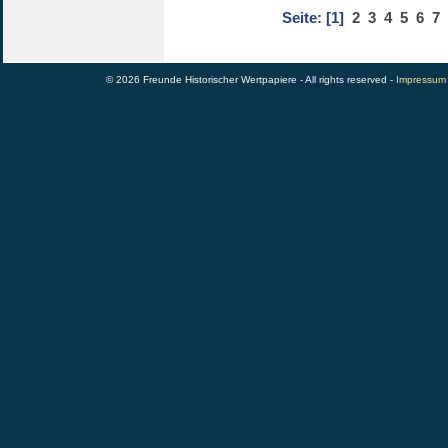
Seite:
[1]
2
3
4
5
6
7
© 2026 Freunde Historischer Wertpapiere - All rights reserved -
Impressum