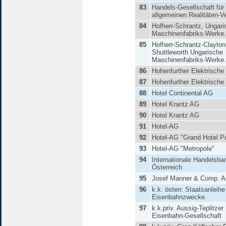
83
Handels-Gesellschaft für
allgemeinen Realitäten-V
84
Hofherr-Schrantz, Ungari
Maschinenfabriks-Werke
85
Hofherr-Schrantz-Clayton
Shuttleworth Ungarische
Maschinenfabriks-Werke
86
Hohenfurther Elektrische
87
Hohenfurther Elektrische
88
Hotel Continental AG
89
Hotel Krantz AG
90
Hotel Krantz AG
91
Hotel-AG
92
Hotel-AG "Grand Hotel P
93
Hotel-AG "Metropole"
94
Internationale Handelsba
Österreich
95
Josef Manner & Comp. 
96
k.k. österr. Staatsanleihe
Eisenbahnzwecke
97
k.k.priv. Aussig-Teplitzer
Eisenbahn-Gesellschaft