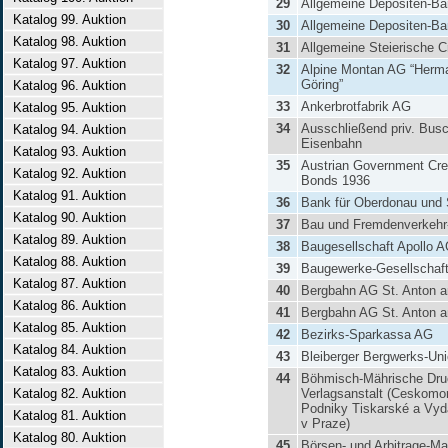
29
Allgemeine Depositen-B
Katalog 99. Auktion
30
Allgemeine Depositen-B
Katalog 98. Auktion
31
Allgemeine Steierische C
Katalog 97. Auktion
32
Alpine Montan AG “Herm
Göring”
Katalog 96. Auktion
33
Ankerbrotfabrik AG
Katalog 95. Auktion
34
Ausschließend priv. Busc
Katalog 94. Auktion
Eisenbahn
Katalog 93. Auktion
35
Austrian Government Cred
Katalog 92. Auktion
Bonds 1936
Katalog 91. Auktion
36
Bank für Oberdonau und 
Katalog 90. Auktion
37
Bau und Fremdenverkeh
Katalog 89. Auktion
38
Baugesellschaft Apollo 
Katalog 88. Auktion
39
Baugewerke-Gesellschaf
Katalog 87. Auktion
40
Bergbahn AG St. Anton a
Katalog 86. Auktion
41
Bergbahn AG St. Anton a
Katalog 85. Auktion
42
Bezirks-Sparkassa AG
Katalog 84. Auktion
43
Bleiberger Bergwerks-Un
Katalog 83. Auktion
44
Böhmisch-Mährische Dru
Katalog 82. Auktion
Verlagsanstalt (Ceskomo
Podniky Tiskarské a Vyd
Katalog 81. Auktion
v Praze)
Katalog 80. Auktion
45
Börsen- und Arbitrage-Ma