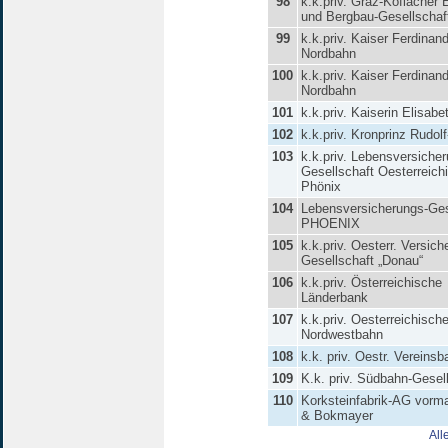
98
k.k.priv. Graz-Köflacher
und Bergbau-Gesellschaf
99
k.k.priv. Kaiser Ferdinan
Nordbahn
100
k.k.priv. Kaiser Ferdinan
Nordbahn
101
k.k.priv. Kaiserin Elisab
102
k.k.priv. Kronprinz Rudol
103
k.k.priv. Lebensversiche
Gesellschaft Oesterreich
Phönix
104
Lebensversicherungs-Ges
PHOENIX
105
k.k.priv. Oesterr. Versich
Gesellschaft „Donau“
106
k.k.priv. Österreichische
Länderbank
107
k.k.priv. Oesterreichisch
Nordwestbahn
108
k.k. priv. Oestr. Vereins
109
K.k. priv. Südbahn-Gesel
110
Korksteinfabrik-AG vorma
& Bokmayer
All