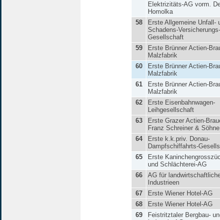
Elektrizitäts-AG vorm. D
Homolka
58
Erste Allgemeine Unfall- 
Schadens-Versicherungs
Gesellschaft
59
Erste Brünner Actien-Bra
Malzfabrik
60
Erste Brünner Actien-Bra
Malzfabrik
61
Erste Brünner Actien-Bra
Malzfabrik
62
Erste Eisenbahnwagen-
Leihgesellschaft
63
Erste Grazer Actien-Brau
Franz Schreiner & Söhne
64
Erste k.k.priv. Donau-
Dampfschiffahrts-Gesells
65
Erste Kaninchengrosszüc
und Schlächterei-AG
66
AG für landwirtschaftlich
Industrieen
67
Erste Wiener Hotel-AG
68
Erste Wiener Hotel-AG
69
Feistritztaler Bergbau- u