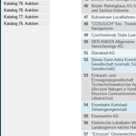
Katalog 79. Auktion
46
Brüder Reininghaus AG fü
Katalog 78. Auktion
und Spiritus-Industrie
Katalog 77. Auktion
47
Bukowinaer Localbahnen
Katalog 76. Auktion
48
“COSULICH” Soc. Triesti
Navigazione
49
Czechoslovak State Loan
50
DER ANKER Allgemeine
Versicherungs-AG
51
Dianabad-AG
52
Donau-Save-Adria Eisen
Gesellschaft (vormals S
Gesellschaft)
53
Einkaufs- und
Erzeugungsgesellschaft
Tschechoslowakischer A
(Akciové Nákupni a Vyro
Druzstvo Ceskoslovensk
Lékárnictva)
54
Eisenbahn Karlsbad-
Johanngeorgenstadt
55
Eisenwerke AG
56
Elektrische Lokalbahn Wi
Landesgrenze nächst Ha
57
"Ericsson" Oesterreichis