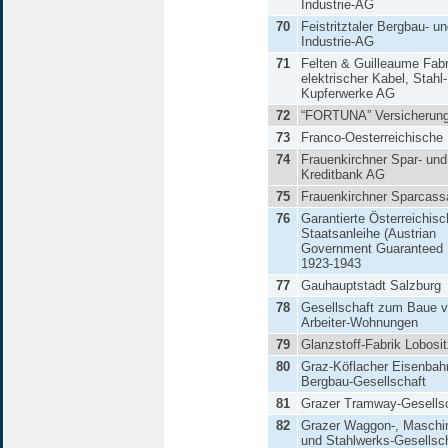
Industrie-AG
70
Feistritztaler Bergbau- u
Industrie-AG
71
Felten & Guilleaume Fabr
elektrischer Kabel, Stahl
Kupferwerke AG
72
“FORTUNA” Versicherun
73
Franco-Oesterreichische
74
Frauenkirchner Spar- und
Kreditbank AG
75
Frauenkirchner Sparcas
76
Garantierte Österreichis
Staatsanleihe (Austrian
Government Guaranteed 
1923-1943
77
Gauhauptstadt Salzburg
78
Gesellschaft zum Baue 
Arbeiter-Wohnungen
79
Glanzstoff-Fabrik Lobosi
80
Graz-Köflacher Eisenbah
Bergbau-Gesellschaft
81
Grazer Tramway-Gesells
82
Grazer Waggon-, Maschi
und Stahlwerks-Gesellsc