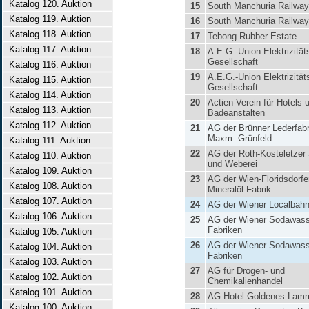
Katalog 120. Auktion
15
South Manchuria Railway
Katalog 119. Auktion
16
South Manchuria Railway
Katalog 118. Auktion
17
Tebong Rubber Estate
Katalog 117. Auktion
18
A.E.G.-Union Elektrizität
Gesellschaft
Katalog 116. Auktion
19
A.E.G.-Union Elektrizität
Katalog 115. Auktion
Gesellschaft
Katalog 114. Auktion
20
Actien-Verein für Hotels 
Katalog 113. Auktion
Badeanstalten
Katalog 112. Auktion
21
AG der Brünner Lederfabr
Maxm. Grünfeld
Katalog 111. Auktion
22
AG der Roth-Kosteletzer 
Katalog 110. Auktion
und Weberei
Katalog 109. Auktion
23
AG der Wien-Floridsdorfe
Katalog 108. Auktion
Mineralöl-Fabrik
Katalog 107. Auktion
24
AG der Wiener Localbah
Katalog 106. Auktion
25
AG der Wiener Sodawass
Fabriken
Katalog 105. Auktion
26
AG der Wiener Sodawass
Katalog 104. Auktion
Fabriken
Katalog 103. Auktion
27
AG für Drogen- und
Katalog 102. Auktion
Chemikalienhandel
Katalog 101. Auktion
28
AG Hotel Goldenes Lam
Katalog 100. Auktion