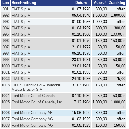
Los
Beschreibung
Datum
Ausruf
Zuschlag
991
FIAT S.p.A.
01.07.1926
300,00
offen
992
FIAT S.p.A.
05.04.1940
1.500,00
1.800,00
993
FIAT S.p.A.
01.09.1956
1.000,00
offen
994
FIAT S.p.A.
01.04.1959
300,00
300,00
995
FIAT S.p.A.
01.10.1960
100,00
100,00 n
996
FIAT S.p.A.
01.01.1970
150,00
150,00 n
997
FIAT S.p.A.
21.01.1972
50,00
50,00
998
FIAT S.p.A.
05.10.1978
50,00
offen
999
FIAT S.p.A.
23.01.1981
50,00
50,00 n
1000
FIAT S.p.A.
23.01.1981
50,00
50,00
1001
FIAT S.p.A.
01.01.1985
50,00
offen
1002
FIAT S.p.A.
24.10.1986
75,00
75,00
1003
FIDES Fabbrica di Automobili
31.03.1906
150,00
offen
Marca Brasier S.A.
1004
Ford Motor Co. of Canada
07.10.1930
50,00
50,00 n
1005
Ford Motor Co. of Canada, Ltd.
17.12.1904
1.000,00
1.000,00
n
1006
Ford Motor Company AB
15.06.1929
300,00
offen
1007
Ford Motor Company AG
01.03.1929
500,00
offen
1008
Ford Motor Company AG
01.05.1929
150,00
150,00