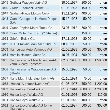
1045
Gothaer Waggonfabrik AG
30.09.1937
200,00
offen
1046
Grade-Automobil-Werke AG
01.03.1923
150,00
offen
1047
Graham-Paige Motors Corp.
13.11.1942
400,00
offen
1048
Grand Garage de la Motte Picquet
15.12.1928
50,00
offen
S.A.
1049
Grand Rapids Motor Truck Co.
23.07.1912
300,00
offen
1050
Grant Motor Car Corp. (2 Stücke)
150,00
offen
1051
Griefen Buick Co.
17.11.1923
80,00
offen
1052
H. H. Franklin Manufacturing Co.
08.10.1932
350,00
offen
1053
Hamburger Auto-Vertriebs-AG
01.09.1923
300,00
300,00
1054
Hamlin-Holmes Motor Co.
10.07.1924
300,00
offen
1055
Hannoversche Maschinenbau-AG
02.06.1908
1.500,00
1.500,00
vorm. Georg Egestorff
1056
Hannoversche Waggonfabrik AG
15.03.1926
50,00
offen
(Hawa)
1057
Hans Muth Holzfelgenfabrik AG
01.10.1924
75,00
offen
1058
„Hansa“ Automobilwerke AG
01.03.1927
750,00
1.200,00
1059
Hansa-Lloyd Werke AG
01.06.1914
3.000,00
4.200,00
1060
Hansa-Lloyd Werke AG
01.01.1926
100,00
110,00
1061
Hansa-Lloyd Werke AG
01.01.1926
100,00
offen
1062
Hansa-Lloyd Werke AG (ohne
01.05.1927
300,00
300,00
Überdruck)