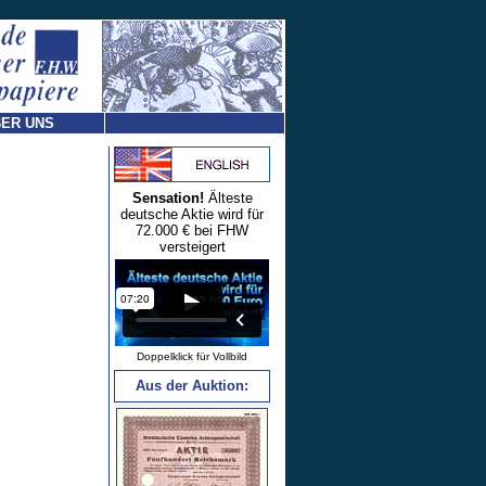
ER UNS
Sensation!
Älteste
deutsche Aktie wird für
72.000 € bei FHW
versteigert
Doppelklick für Vollbild
Aus der Auktion: