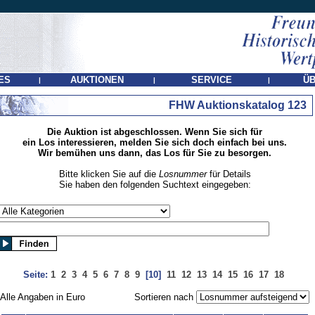
ES
AUKTIONEN
SERVICE
ÜB
|
|
|
FHW Auktionskatalog 123
Die Auktion ist abgeschlossen. Wenn Sie sich für
ein Los interessieren, melden Sie sich doch einfach bei uns.
Wir bemühen uns dann, das Los für Sie zu besorgen.
Bitte klicken Sie auf die
Losnummer
für Details
Sie haben den folgenden Suchtext eingegeben:
Seite:
1
2
3
4
5
6
7
8
9
[10]
11
12
13
14
15
16
17
18
Alle Angaben in Euro
Sortieren nach