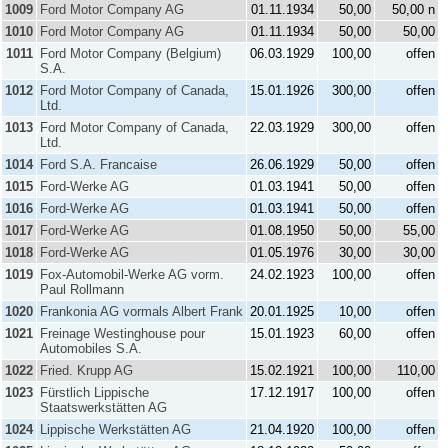
1009
Ford Motor Company AG
01.11.1934
50,00
50,00 n
1010
Ford Motor Company AG
01.11.1934
50,00
50,00
1011
Ford Motor Company (Belgium)
06.03.1929
100,00
offen
S.A.
1012
Ford Motor Company of Canada,
15.01.1926
300,00
offen
Ltd.
1013
Ford Motor Company of Canada,
22.03.1929
300,00
offen
Ltd.
1014
Ford S.A. Francaise
26.06.1929
50,00
offen
1015
Ford-Werke AG
01.03.1941
50,00
offen
1016
Ford-Werke AG
01.03.1941
50,00
offen
1017
Ford-Werke AG
01.08.1950
50,00
55,00
1018
Ford-Werke AG
01.05.1976
30,00
30,00
1019
Fox-Automobil-Werke AG vorm.
24.02.1923
100,00
offen
Paul Rollmann
1020
Frankonia AG vormals Albert Frank
20.01.1925
10,00
offen
1021
Freinage Westinghouse pour
15.01.1923
60,00
offen
Automobiles S.A.
1022
Fried. Krupp AG
15.02.1921
100,00
110,00
1023
Fürstlich Lippische
17.12.1917
100,00
offen
Staatswerkstätten AG
1024
Lippische Werkstätten AG
21.04.1920
100,00
offen