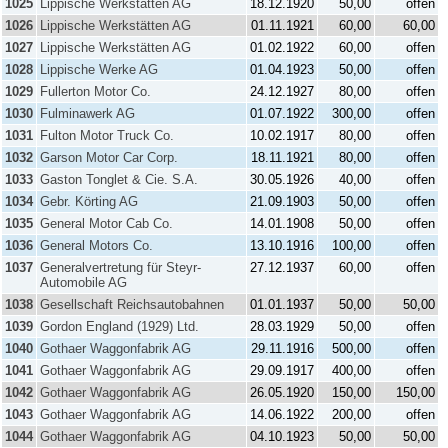
1025
Lippische Werkstätten AG
18.12.1920
50,00
offen
1026
Lippische Werkstätten AG
01.11.1921
60,00
60,00
1027
Lippische Werkstätten AG
01.02.1922
60,00
offen
1028
Lippische Werke AG
01.04.1923
50,00
offen
1029
Fullerton Motor Co.
24.12.1927
80,00
offen
1030
Fulminawerk AG
01.07.1922
300,00
offen
1031
Fulton Motor Truck Co.
10.02.1917
80,00
offen
1032
Garson Motor Car Corp.
18.11.1921
80,00
offen
1033
Gaston Tonglet & Cie. S.A.
30.05.1926
40,00
offen
1034
Gebr. Körting AG
21.09.1903
50,00
offen
1035
General Motor Cab Co.
14.01.1908
50,00
offen
1036
General Motors Co.
13.10.1916
100,00
offen
1037
Generalvertretung für Steyr-
27.12.1937
60,00
offen
Automobile AG
1038
Gesellschaft Reichsautobahnen
01.01.1937
50,00
50,00
1039
Gordon England (1929) Ltd.
28.03.1929
50,00
offen
1040
Gothaer Waggonfabrik AG
29.11.1916
500,00
offen
1041
Gothaer Waggonfabrik AG
29.09.1917
400,00
offen
1042
Gothaer Waggonfabrik AG
26.05.1920
150,00
150,00
1043
Gothaer Waggonfabrik AG
14.06.1922
200,00
offen
1044
Gothaer Waggonfabrik AG
04.10.1923
50,00
50,00