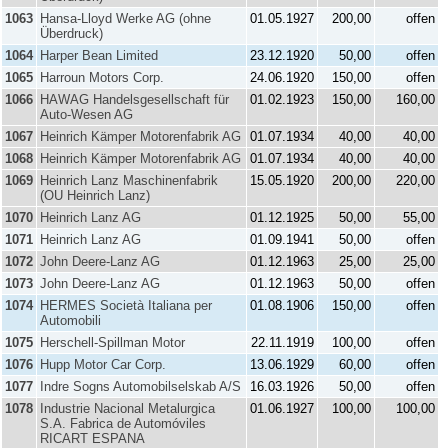
1063
Hansa-Lloyd Werke AG (ohne
01.05.1927
200,00
offen
Überdruck)
1064
Harper Bean Limited
23.12.1920
50,00
offen
1065
Harroun Motors Corp.
24.06.1920
150,00
offen
1066
HAWAG Handelsgesellschaft für
01.02.1923
150,00
160,00
Auto-Wesen AG
1067
Heinrich Kämper Motorenfabrik AG
01.07.1934
40,00
40,00
1068
Heinrich Kämper Motorenfabrik AG
01.07.1934
40,00
40,00
1069
Heinrich Lanz Maschinenfabrik
15.05.1920
200,00
220,00
(OU Heinrich Lanz)
1070
Heinrich Lanz AG
01.12.1925
50,00
55,00
1071
Heinrich Lanz AG
01.09.1941
50,00
offen
1072
John Deere-Lanz AG
01.12.1963
25,00
25,00
1073
John Deere-Lanz AG
01.12.1963
50,00
offen
1074
HERMES Società Italiana per
01.08.1906
150,00
offen
Automobili
1075
Herschell-Spillman Motor
22.11.1919
100,00
offen
1076
Hupp Motor Car Corp.
13.06.1929
60,00
offen
1077
Indre Sogns Automobilselskab A/S
16.03.1926
50,00
offen
1078
Industrie Nacional Metalurgica
01.06.1927
100,00
100,00
S.A. Fabrica de Automóviles
RICART ESPANA