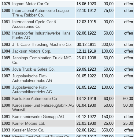
1079
Ingram Motor Car Co.
18.06.1923
90,00
offen
1080
International Automobile League
22.10.1912
75,00
offen
Tire & Rubber Co.
1081
International Cycle-Car &
12.03.1915
90,00
offen
Accessories Co.
1082
Inzersdorfer Industriewerke Hans
02.08.1922
50,00
offen
Fuchs AG
1083
J. I. Case Threshing Machine Co.
30.12.1911
300,00
offen
1084
Jackson Motors Corp.
12.11.1919
100,00
offen
1085
Jennings Combination Truck MfG.
26.01.1908
60,00
offen
Co.
1086
Jova Truck & Sales Co.
29.09.1923
60,00
offen
1087
Jugoslavische Fiat-
01.05.1922
100,00
offen
Automobilvertriebs AG
1088
Jugoslavische Fiat-
01.05.1922
100,00
offen
Automobilvertriebs AG
1089
Kankakee Automobile Co.
13.12.1919
60,00
60,00
1090
Karosserie- und Fahrzeugfabrik AG
01.04.1930
50,00
50,00
Wauwil
1091
Karosseriewerke Gienapp AG
01.12.1922
150,00
offen
1092
Karrier Motors Ltd.
21.03.1930
25,00
25,00
1093
Kessler Motor Co.
02.06.1921
350,00
offen
1094
Kinnier Taxi-Cab and Touring Co.
03.12.1917
200,00
offen