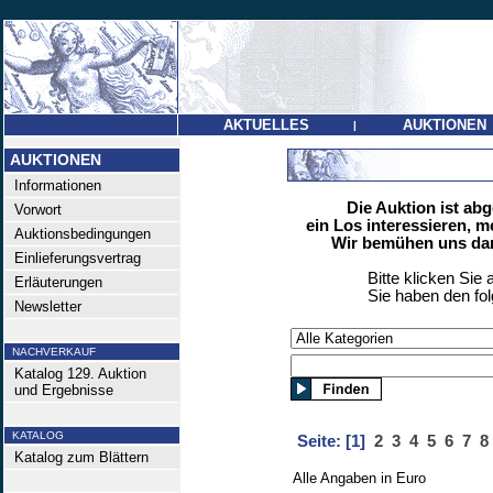
AKTUELLES
AUKTIONEN
|
AUKTIONEN
Informationen
Die Auktion ist ab
Vorwort
ein Los interessieren, m
Auktionsbedingungen
Wir bemühen uns dan
Einlieferungsvertrag
Bitte klicken Sie 
Erläuterungen
Sie haben den fo
Newsletter
NACHVERKAUF
Katalog 129. Auktion
und Ergebnisse
KATALOG
Seite:
[1]
2
3
4
5
6
7
8
Katalog zum Blättern
Alle Angaben in Euro