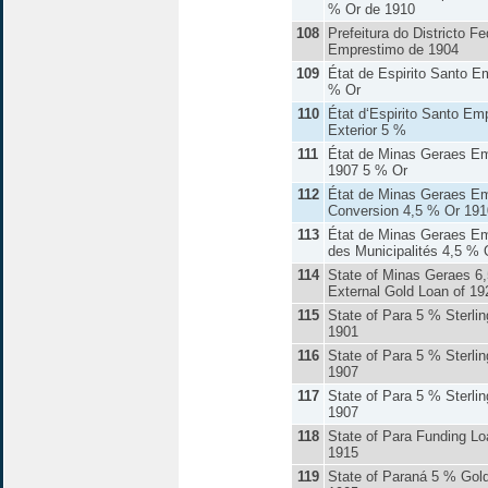
% Or de 1910
108
Prefeitura do Districto Fe
Emprestimo de 1904
109
État de Espirito Santo E
% Or
110
État d‘Espirito Santo Em
Exterior 5 %
111
État de Minas Geraes E
1907 5 % Or
112
État de Minas Geraes Em
Conversion 4,5 % Or 191
113
État de Minas Geraes E
des Municipalités 4,5 % 
114
State of Minas Geraes 6
External Gold Loan of 19
115
State of Para 5 % Sterlin
1901
116
State of Para 5 % Sterlin
1907
117
State of Para 5 % Sterlin
1907
118
State of Para Funding Lo
1915
119
State of Paraná 5 % Gold