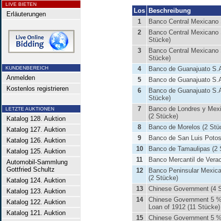
LIVE BIETEN
Los
Beschreibung
Erläuterungen
1
Banco Central Mexicano 
2
Banco Central Mexicano 
Stücke)
3
Banco Central Mexicano 
Stücke)
KUNDENBEREICH
4
Banco de Guanajuato S.
Anmelden
5
Banco de Guanajuato S.
Kostenlos registrieren
6
Banco de Guanajuato S.A
Stücke)
7
Banco de Londres y Mex
LETZTE AUKTIONEN
(2 Stücke)
Katalog 128. Auktion
8
Banco de Morelos (2 Stü
Katalog 127. Auktion
9
Banco de San Luis Potos
Katalog 126. Auktion
10
Banco de Tamaulipas (2 
Katalog 125. Auktion
11
Banco Mercantil de Vera
Automobil-Sammlung
Gottfried Schultz
12
Banco Peninsular Mexic
(2 Stücke)
Katalog 124. Auktion
13
Chinese Government (4 
Katalog 123. Auktion
14
Chinese Government 5 %
Katalog 122. Auktion
Loan of 1912 (11 Stücke)
Katalog 121. Auktion
15
Chinese Government 5 