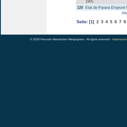
1905
120
Etat de Parana Emprunt
All
Seite:
[1]
2
3
4
5
6
7
8
© 2026 Freunde Historischer Wertpapiere - All rights reserved -
Impressum