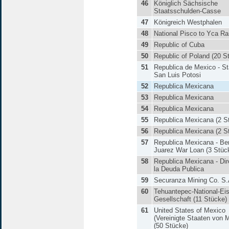
46
Königlich Sächsische
Staatsschulden-Casse
47
Königreich Westphalen
48
National Pisco to Yca Ra
49
Republic of Cuba
50
Republic of Poland (20 S
51
Republica de Mexico - St
San Luis Potosi
52
Republica Mexicana
53
Republica Mexicana
54
Republica Mexicana
55
Republica Mexicana (2 S
56
Republica Mexicana (2 S
57
Republica Mexicana - Be
Juarez War Loan (3 Stüc
58
Republica Mexicana - Dir
la Deuda Publica
59
Securanza Mining Co. S.
60
Tehuantepec-National-Ei
Gesellschaft (11 Stücke)
61
United States of Mexico
(Vereinigte Staaten von 
(50 Stücke)