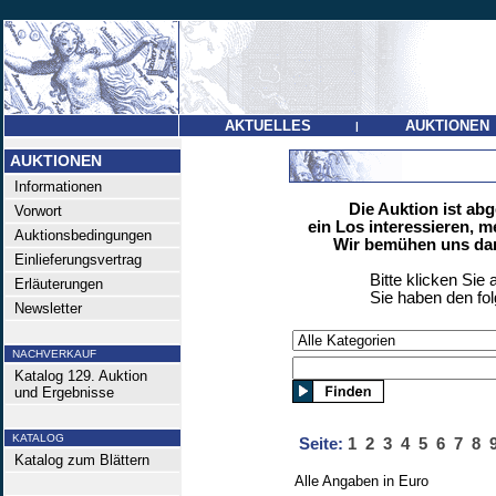
AKTUELLES
AUKTIONEN
|
AUKTIONEN
Informationen
Die Auktion ist ab
Vorwort
ein Los interessieren, m
Auktionsbedingungen
Wir bemühen uns dan
Einlieferungsvertrag
Bitte klicken Sie 
Erläuterungen
Sie haben den fo
Newsletter
NACHVERKAUF
Katalog 129. Auktion
und Ergebnisse
KATALOG
Seite:
1
2
3
4
5
6
7
8
Katalog zum Blättern
Alle Angaben in Euro