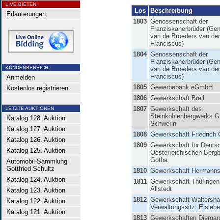
LIVE BIETEN
Los
Beschreibung
Erläuterungen
1803
Genossenschaft der
Franziskanerbrüder (Ge
van de Broeders van de
Franciscus)
1804
Genossenschaft der
Franziskanerbrüder (Ge
KUNDENBEREICH
van de Broeders van de
Franciscus)
Anmelden
1805
Gewerbebank eGmbH
Kostenlos registrieren
1806
Gewerkschaft Breil
1807
Gewerkschaft des
LETZTE AUKTIONEN
Steinkohlenbergwerks G
Katalog 128. Auktion
Schwerin
Katalog 127. Auktion
1808
Gewerkschaft Friedrich 
Katalog 126. Auktion
1809
Gewerkschaft für Deuts
Katalog 125. Auktion
Oesterreichischen Berg
Gotha
Automobil-Sammlung
Gottfried Schultz
1810
Gewerkschaft Hermanns
Katalog 124. Auktion
1811
Gewerkschaft Thüringen
Allstedt
Katalog 123. Auktion
1812
Gewerkschaft Waltershal
Katalog 122. Auktion
Verwaltungssitz: Eisleb
Katalog 121. Auktion
1813
Gewerkschaften Diergard