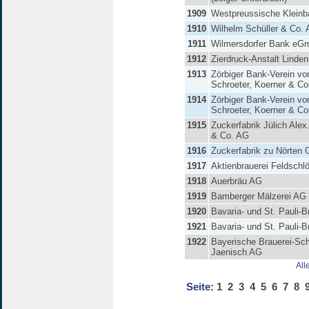
1909
Westpreussische Klein
1910
Wilhelm Schüller & Co.
1911
Wilmersdorfer Bank eG
1912
Zierdruck-Anstalt Lind
1913
Zörbiger Bank-Verein vo
Schroeter, Koerner & C
1914
Zörbiger Bank-Verein vo
Schroeter, Koerner & 
1915
Zuckerfabrik Jülich Alex
& Co. AG
1916
Zuckerfabrik zu Nörten
1917
Aktienbrauerei Feldschl
1918
Auerbräu AG
1919
Bamberger Mälzerei AG
1920
Bavaria- und St. Pauli-B
1921
Bavaria- und St. Pauli-B
1922
Bayerische Brauerei-Sc
Jaenisch AG
All
Seite:
1
2
3
4
5
6
7
8