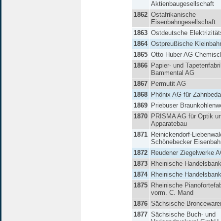
Aktienbaugesellschaft
1862
Ostafrikanische
Eisenbahngesellschaft
1863
Ostdeutsche Elektrizitä
1864
Ostpreußische Kleinba
1865
Otto Huber AG Chemisc
1866
Papier- und Tapetenfabr
Bammental AG
1867
Permutit AG
1868
Phönix AG für Zahnbeda
1869
Priebuser Braunkohlenw
1870
PRISMA AG für Optik u
Apparatebau
1871
Reinickendorf-Liebenwa
Schönebecker Eisenba
1872
Reudener Ziegelwerke 
1873
Rheinische Handelsban
1874
Rheinische Handelsban
1875
Rheinische Pianofortefa
vorm. C. Mand
1876
Sächsische Bronceware
1877
Sächsische Buch- und