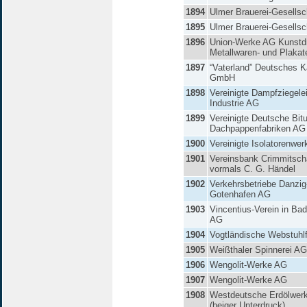
1894
Ulmer Brauerei-Gesellsc
1895
Ulmer Brauerei-Gesellsc
1896
Union-Werke AG Kunstd
Metallwaren- und Plakat
1897
“Vaterland” Deutsches 
GmbH
1898
Vereinigte Dampfziegele
Industrie AG
1899
Vereinigte Deutsche Bit
Dachpappenfabriken AG
1900
Vereinigte Isolatorenwe
1901
Vereinsbank Crimmitsc
vormals C. G. Händel
1902
Verkehrsbetriebe Danzig
Gotenhafen AG
1903
Vincentius-Verein in Ba
AG
1904
Vogtländische Webstuhl
1905
Weißthaler Spinnerei AG
1906
Wengolit-Werke AG
1907
Wengolit-Werke AG
1908
Westdeutsche Erdölwe
(beiger Unterdruck)