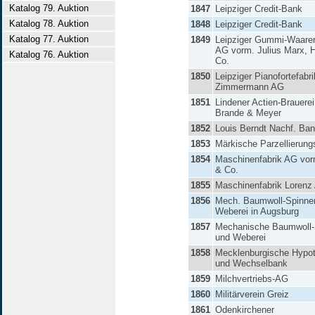
Katalog 79. Auktion
1847
Leipziger Credit-Bank
Katalog 78. Auktion
1848
Leipziger Credit-Bank
Katalog 77. Auktion
1849
Leipziger Gummi-Waaren
AG vorm. Julius Marx, 
Katalog 76. Auktion
Co.
1850
Leipziger Pianofortefabr
Zimmermann AG
1851
Lindener Actien-Brauere
Brande & Meyer
1852
Louis Berndt Nachf. B
1853
Märkische Parzellierun
1854
Maschinenfabrik AG vo
& Co.
1855
Maschinenfabrik Lorenz
1856
Mech. Baumwoll-Spinner
Weberei in Augsburg
1857
Mechanische Baumwoll-
und Weberei
1858
Mecklenburgische Hypo
und Wechselbank
1859
Milchvertriebs-AG
1860
Militärverein Greiz
1861
Odenkirchener