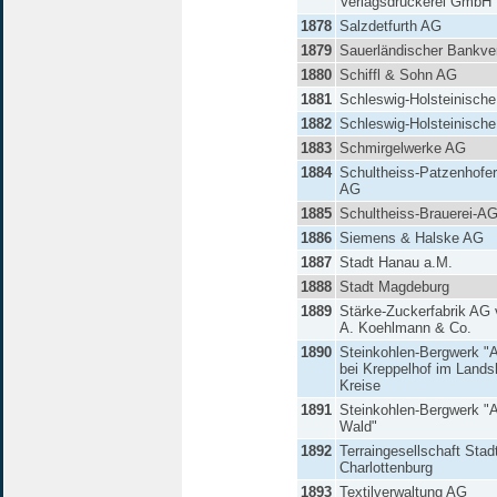
Verlagsdruckerei GmbH
1878
Salzdetfurth AG
1879
Sauerländischer Bankve
1880
Schiffl & Sohn AG
1881
Schleswig-Holsteinisch
1882
Schleswig-Holsteinisch
1883
Schmirgelwerke AG
1884
Schultheiss-Patzenhofer
AG
1885
Schultheiss-Brauerei-A
1886
Siemens & Halske AG
1887
Stadt Hanau a.M.
1888
Stadt Magdeburg
1889
Stärke-Zuckerfabrik AG 
A. Koehlmann & Co.
1890
Steinkohlen-Bergwerk "A
bei Kreppelhof im Lands
Kreise
1891
Steinkohlen-Bergwerk "A
Wald"
1892
Terraingesellschaft Sta
Charlottenburg
1893
Textilverwaltung AG