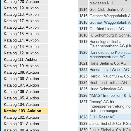
Katalog 120. Auktion
Mevissen I-III
Katalog 119. Auktion
1814
Golf-Club Berlin e.V.
Katalog 118. Auktion
1815
Gothaer Waggonfabrik 
Katalog 117. Auktion
1816
Gothaer Waggonfabrik 
Katalog 116. Auktion
1817
Gottfried Lindner AG
Katalog 115. Auktion
1818
H. Schomburg & Söhne
Katalog 114. Auktion
1819
Handelsgesellschaft
Fleischerverband AG (Ha
Katalog 113. Auktion
1820
Hannoversche Kolonisat
Katalog 112. Auktion
Moorverwertungs-AG
Katalog 111. Auktion
1821
Hans Biehn & Co. AG
Katalog 110. Auktion
1822
Hansa-Lloyd Werke AG
Katalog 109. Auktion
1823
Herbig, Rauchfuß & Co.
Katalog 108. Auktion
1824
Hoch- und Tiefbau AG
Katalog 107. Auktion
1825
Hugo Schneider AG
Katalog 106. Auktion
1826
“IMAG” Immobilien- & H
Katalog 105. Auktion
1827
“Intvag” AG für
Katalog 104. Auktion
Interessenvertretung indu
Unternehmungen
Katalog 103. Auktion
1828
J. H. Roser AG
Katalog 102. Auktion
1829
Julius Sichel & Co. KG
Katalog 101. Auktion
1830
Julius Sichel & Co. KG
Katalog 100. Auktion