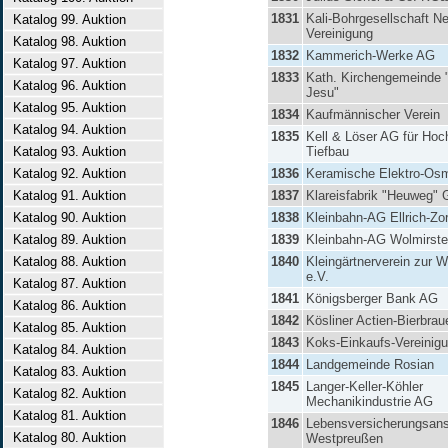
1831
Kali-Bohrgesellschaft N
Katalog 99. Auktion
Vereinigung
Katalog 98. Auktion
1832
Kammerich-Werke AG
Katalog 97. Auktion
1833
Kath. Kirchengemeinde 
Katalog 96. Auktion
Jesu"
Katalog 95. Auktion
1834
Kaufmännischer Verein
Katalog 94. Auktion
1835
Kell & Löser AG für Hoc
Katalog 93. Auktion
Tiefbau
Katalog 92. Auktion
1836
Keramische Elektro-Os
Katalog 91. Auktion
1837
Klareisfabrik "Heuweg"
Katalog 90. Auktion
1838
Kleinbahn-AG Ellrich-Zo
Katalog 89. Auktion
1839
Kleinbahn-AG Wolmirsted
Katalog 88. Auktion
1840
Kleingärtnerverein zur 
e.V.
Katalog 87. Auktion
1841
Königsberger Bank AG
Katalog 86. Auktion
1842
Kösliner Actien-Bierbrau
Katalog 85. Auktion
1843
Koks-Einkaufs-Vereinig
Katalog 84. Auktion
1844
Landgemeinde Rosian
Katalog 83. Auktion
1845
Langer-Keller-Köhler
Katalog 82. Auktion
Mechanikindustrie AG
Katalog 81. Auktion
1846
Lebensversicherungsans
Katalog 80. Auktion
Westpreußen