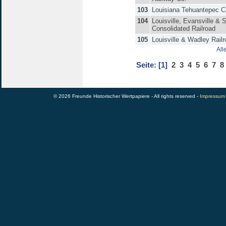
103
Louisiana Tehuantepec 
104
Louisville, Evansville & S
Consolidated Railroad
105
Louisville & Wadley Rail
All
Seite:
[1]
2
3
4
5
6
7
8
© 2026 Freunde Historischer Wertpapiere - All rights reserved -
Impressum