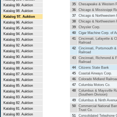
35
Chesapeake & Western R
Katalog 99. Auktion
36
Chicago & Mississippi Ra
Katalog 98. Auktion
37
Chicago & Northwestern 
Katalog 97. Auktion
38
Chicago & Northwestern 
Katalog 96. Auktion
39
Chrysler Corp.
Katalog 95. Auktion
40
Cigar Machine Corp. of 
Katalog 94. Auktion
41
Cincinnati, Lafayette & 
Katalog 93. Auktion
Railroad
Katalog 92. Auktion
42
Cincinnati, Portsmouth & 
Katalog 91. Auktion
Railroad
Katalog 90. Auktion
43
Cincinnati, Richmond & 
Railroad
Katalog 89. Auktion
44
Citizens State Bank
Katalog 88. Auktion
45
Coastal Airways Corp.
Katalog 87. Auktion
46
Colorado Midland Railroa
Katalog 86. Auktion
47
Columbia Motors Co.
Katalog 85. Auktion
48
Columbus & Maysville R
Katalog 84. Auktion
(Southern Division)
Katalog 83. Auktion
49
Columbus & Ninth Avenue
Katalog 82. Auktion
50
Commercial National Ba
Katalog 81. Auktion
Trust Co.
Katalog 80. Auktion
51
Consolidated Telephone 