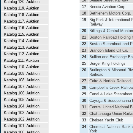
16
Bellaire Street Railway
Katalog 120. Auktion
17
Bendix Aviation Corp.
Katalog 119. Auktion
18
Bethlehem Motors Corp.
Katalog 118. Auktion
19
Big Fork & International F
Katalog 117. Auktion
Railway
Katalog 116. Auktion
20
Billings & Central Monta
Katalog 115. Auktion
21
Boston Railroad Holding 
Katalog 114. Auktion
22
Boston Steamboat and Pi
Katalog 113. Auktion
23
Brandon Island Oil Co.
Katalog 112. Auktion
24
Bullion and Exchange B
Katalog 111. Auktion
25
Burger King Holdings
Katalog 110. Auktion
26
Burlington & Missouri Riv
Katalog 109. Auktion
Railroad
Katalog 108. Auktion
27
Cairo & Norfolk Railroad
Katalog 107. Auktion
28
Campbell’s Creek Railroa
Katalog 106. Auktion
29
Canal & Lake Steamboat
Katalog 105. Auktion
30
Cayuga & Susquehanna R
Katalog 104. Auktion
31
Central United National 
Katalog 103. Auktion
32
Chattanooga Union Railw
Katalog 102. Auktion
33
Chelsea Yacht Club
Katalog 101. Auktion
34
Chemical National Bank 
York
Katalog 100. Auktion