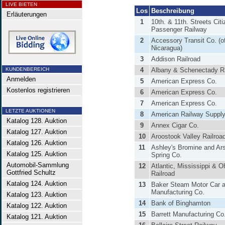
LIVE BIETEN
Los
Beschreibung
Erläuterungen
1
10th. & 11th. Streets Cit
Passenger Railway
2
Accessory Transit Co. (o
Nicaragua)
3
Addison Railroad
KUNDENBEREICH
4
Albany & Schenectady Ra
Anmelden
5
American Express Co.
Kostenlos registrieren
6
American Express Co.
7
American Express Co.
LETZTE AUKTIONEN
8
American Railway Suppl
Katalog 128. Auktion
9
Annex Cigar Co.
Katalog 127. Auktion
10
Aroostook Valley Railroa
Katalog 126. Auktion
11
Ashley's Bromine and Ar
Katalog 125. Auktion
Spring Co.
Automobil-Sammlung
12
Atlantic, Mississippi & O
Gottfried Schultz
Railroad
Katalog 124. Auktion
13
Baker Steam Motor Car 
Manufacturing Co.
Katalog 123. Auktion
14
Bank of Binghamton
Katalog 122. Auktion
15
Barrett Manufacturing Co
Katalog 121. Auktion