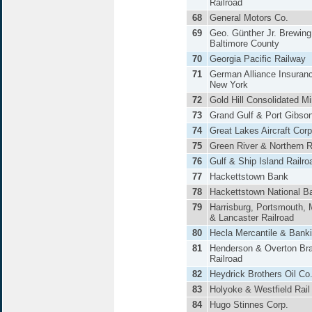
Railroad
68
General Motors Co.
69
Geo. Günther Jr. Brewing
Baltimore County
70
Georgia Pacific Railway
71
German Alliance Insuranc
New York
72
Gold Hill Consolidated Mi
73
Grand Gulf & Port Gibson
74
Great Lakes Aircraft Corp
75
Green River & Northern R
76
Gulf & Ship Island Railro
77
Hackettstown Bank
78
Hackettstown National B
79
Harrisburg, Portsmouth,
& Lancaster Railroad
80
Hecla Mercantile & Bank
81
Henderson & Overton Br
Railroad
82
Heydrick Brothers Oil Co
83
Holyoke & Westfield Rai
84
Hugo Stinnes Corp.