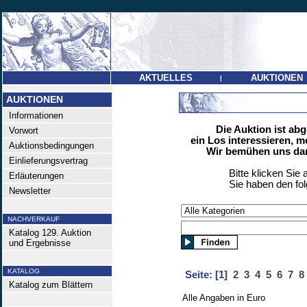
AKTUELLES
AUKTIONEN
|
AUKTIONEN
Informationen
Die Auktion ist ab
Vorwort
ein Los interessieren, m
Auktionsbedingungen
Wir bemühen uns dan
Einlieferungsvertrag
Bitte klicken Sie 
Erläuterungen
Sie haben den fo
Newsletter
NACHVERKAUF
Katalog 129. Auktion
und Ergebnisse
KATALOG
Seite:
[1]
2
3
4
5
6
7
8
Katalog zum Blättern
Alle Angaben in Euro