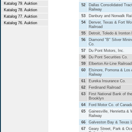
Katalog 79. Auktion
52
Dallas Consolidated Trac
Railway
Katalog 78. Auktion
53
Danbury and Norwalk Rai
Katalog 77. Auktion
54
Denver, Texas & Fort Wo
Katalog 76. Auktion
Railroad
55
Detroit, Toledo & Ironton
56
Diamond "B" Silver Minin
Co.
57
Du Pont Motors, Inc.
58
Du Pont Securities Co.
59
Elberton Air-Line Railroad
60
Elsinore, Pomona & Los 
Railway
61
Eureka Insurance Co.
62
Ferdinand Railroad
63
First National Bank of the
Brooklyn
64
Ford Motor Co. of Canad
65
Gainesville, Henrietta &
Railway
66
Galveston Bay & Texas 
67
Geary Street, Park & Oc