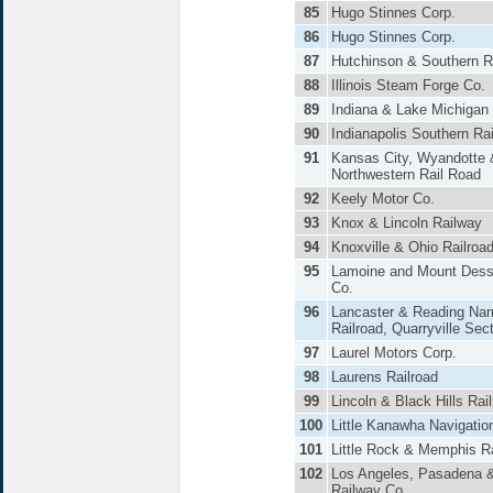
85
Hugo Stinnes Corp.
86
Hugo Stinnes Corp.
87
Hutchinson & Southern R
88
Illinois Steam Forge Co.
89
Indiana & Lake Michigan
90
Indianapolis Southern Ra
91
Kansas City, Wyandotte 
Northwestern Rail Road
92
Keely Motor Co.
93
Knox & Lincoln Railway
94
Knoxville & Ohio Railroa
95
Lamoine and Mount Dess
Co.
96
Lancaster & Reading Na
Railroad, Quarryville Sec
97
Laurel Motors Corp.
98
Laurens Railroad
99
Lincoln & Black Hills Rai
100
Little Kanawha Navigatio
101
Little Rock & Memphis Ra
102
Los Angeles, Pasadena 
Railway Co.