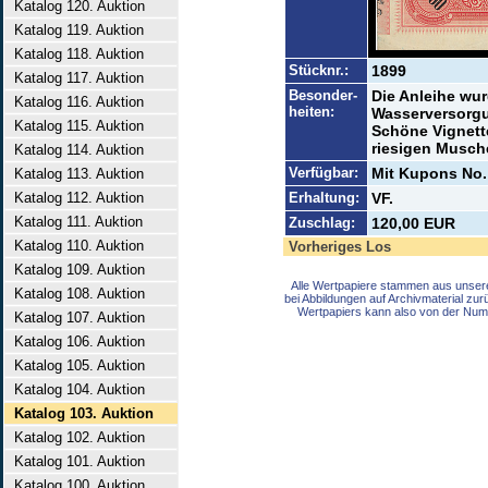
Katalog 120. Auktion
Katalog 119. Auktion
Katalog 118. Auktion
Stücknr.:
1899
Katalog 117. Auktion
Besonder-
Die Anleihe wu
Katalog 116. Auktion
heiten:
Wasserversorgu
Katalog 115. Auktion
Schöne Vignette
riesigen Musch
Katalog 114. Auktion
Verfügbar:
Mit Kupons No.
Katalog 113. Auktion
Katalog 112. Auktion
Erhaltung:
VF.
Katalog 111. Auktion
Zuschlag:
120,00 EUR
Katalog 110. Auktion
Vorheriges Los
Katalog 109. Auktion
Alle Wertpapiere stammen aus unser
Katalog 108. Auktion
bei Abbildungen auf Archivmaterial zu
Wertpapiers kann also von der Num
Katalog 107. Auktion
Katalog 106. Auktion
Katalog 105. Auktion
Katalog 104. Auktion
Katalog 103. Auktion
Katalog 102. Auktion
Katalog 101. Auktion
Katalog 100. Auktion