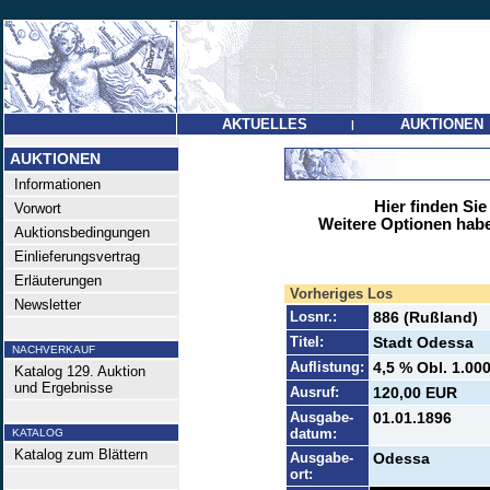
AKTUELLES
AUKTIONEN
|
AUKTIONEN
Informationen
Hier finden Sie
Vorwort
Weitere Optionen habe
Auktionsbedingungen
Einlieferungsvertrag
Erläuterungen
Vorheriges Los
Newsletter
Losnr.:
886 (Rußland)
Titel:
Stadt Odessa
NACHVERKAUF
Auflistung:
4,5 % Obl. 1.00
Katalog 129. Auktion
und Ergebnisse
Ausruf:
120,00 EUR
Ausgabe-
01.01.1896
datum:
KATALOG
Katalog zum Blättern
Ausgabe-
Odessa
ort: