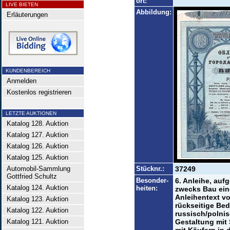
ort:
LIVE BIETEN
Abbildung:
Erläuterungen
KUNDENBEREICH
Anmelden
Kostenlos registrieren
LETZTE AUKTIONEN
Katalog 128. Auktion
Katalog 127. Auktion
Katalog 126. Auktion
Katalog 125. Auktion
Automobil-Sammlung
Stücknr.:
37249
Gottfried Schultz
Besonder-
6. Anleihe, au
Katalog 124. Auktion
heiten:
zwecks Bau eine
Anleihentext vo
Katalog 123. Auktion
rückseitige Be
Katalog 122. Auktion
russisch/polnis
Katalog 121. Auktion
Gestaltung mit 