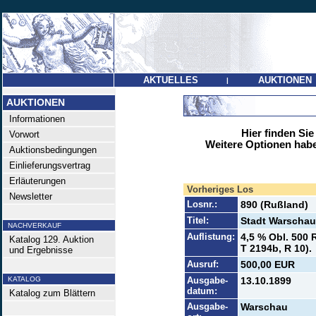
AKTUELLES
AUKTIONEN
|
AUKTIONEN
Informationen
Hier finden Sie
Vorwort
Weitere Optionen habe
Auktionsbedingungen
Einlieferungsvertrag
Erläuterungen
Vorheriges Los
Newsletter
Losnr.:
890 (Rußland)
Titel:
Stadt Warschau
NACHVERKAUF
Auflistung:
4,5 % Obl. 500 
Katalog 129. Auktion
T 2194b, R 10).
und Ergebnisse
Ausruf:
500,00 EUR
KATALOG
Ausgabe-
13.10.1899
datum:
Katalog zum Blättern
Ausgabe-
Warschau