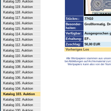
Katalog 120. Auktion
Katalog 119. Auktion
Katalog 118. Auktion
Katalog 117. Auktion
Stücknr.:
77410
Katalog 116. Auktion
Besonder-
Großformatig. Dr
heiten:
Katalog 115. Auktion
Verfügbar:
Ausgesprochen gu
Katalog 114. Auktion
Erhaltung:
EF-.
Katalog 113. Auktion
Zuschlag:
50,00 EUR
Katalog 112. Auktion
Vorheriges Los
Katalog 111. Auktion
Katalog 110. Auktion
Alle Wertpapiere stammen aus unser
Katalog 109. Auktion
bei Abbildungen auf Archivmaterial zu
Wertpapiers kann also von der Num
Katalog 108. Auktion
Katalog 107. Auktion
Katalog 106. Auktion
Katalog 105. Auktion
Katalog 104. Auktion
Katalog 103. Auktion
Katalog 102. Auktion
Katalog 101. Auktion
Katalog 100. Auktion