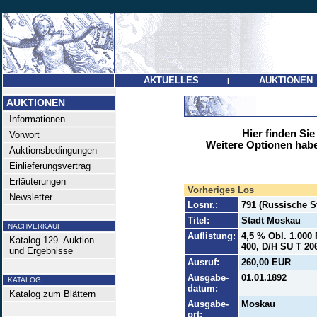
AKTUELLES
AUKTIONEN
|
AUKTIONEN
Informationen
Hier finden Sie
Vorwort
Weitere Optionen habe
Auktionsbedingungen
Einlieferungsvertrag
Erläuterungen
Vorheriges Los
Newsletter
Losnr.:
791 (Russische S
Titel:
Stadt Moskau
NACHVERKAUF
Auflistung:
4,5 % Obl. 1.000 
Katalog 129. Auktion
400, D/H SU T 206
und Ergebnisse
Ausruf:
260,00 EUR
Ausgabe-
01.01.1892
KATALOG
datum:
Katalog zum Blättern
Ausgabe-
Moskau
ort: