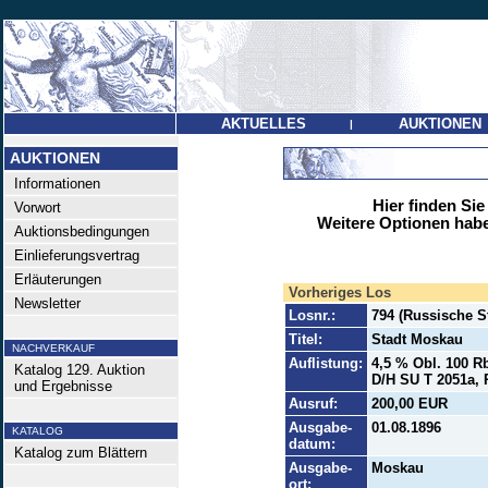
AKTUELLES
AUKTIONEN
|
AUKTIONEN
Informationen
Hier finden Sie
Vorwort
Weitere Optionen habe
Auktionsbedingungen
Einlieferungsvertrag
Erläuterungen
Vorheriges Los
Newsletter
Losnr.:
794 (Russische S
Titel:
Stadt Moskau
NACHVERKAUF
Auflistung:
4,5 % Obl. 100 Rb
Katalog 129. Auktion
D/H SU T 2051a, 
und Ergebnisse
Ausruf:
200,00 EUR
Ausgabe-
01.08.1896
KATALOG
datum:
Katalog zum Blättern
Ausgabe-
Moskau
ort: