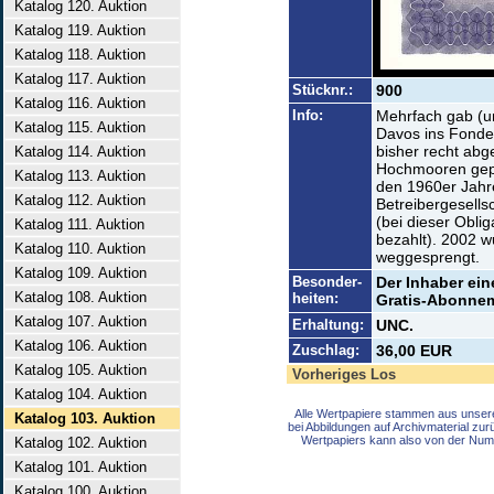
Katalog 120. Auktion
Katalog 119. Auktion
Katalog 118. Auktion
Katalog 117. Auktion
Stücknr.:
900
Katalog 116. Auktion
Info:
Mehrfach gab (un
Katalog 115. Auktion
Davos ins Fonde
bisher recht ab
Katalog 114. Auktion
Hochmooren geprä
Katalog 113. Auktion
den 1960er Jahre
Katalog 112. Auktion
Betreibergesells
(bei dieser Obli
Katalog 111. Auktion
bezahlt). 2002 wu
Katalog 110. Auktion
weggesprengt.
Katalog 109. Auktion
Besonder-
Der Inhaber ein
Katalog 108. Auktion
heiten:
Gratis-Abonnem
Katalog 107. Auktion
Erhaltung:
UNC.
Katalog 106. Auktion
Zuschlag:
36,00 EUR
Katalog 105. Auktion
Vorheriges Los
Katalog 104. Auktion
Alle Wertpapiere stammen aus unser
Katalog 103. Auktion
bei Abbildungen auf Archivmaterial zu
Wertpapiers kann also von der Num
Katalog 102. Auktion
Katalog 101. Auktion
Katalog 100. Auktion