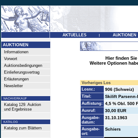
AKTUELLES
AUKTIONEN
|
AUKTIONEN
Informationen
Hier finden Sie
Vorwort
Weitere Optionen habe
Auktionsbedingungen
Einlieferungsvertrag
Erläuterungen
Vorheriges Los
Newsletter
Losnr.:
906 (Schweiz)
Titel:
Skilift Parsenn
NACHVERKAUF
Auflistung:
4,5 % Obl. 500 F
Katalog 129. Auktion
und Ergebnisse
Ausruf:
30,00 EUR
Ausgabe-
31.10.1963
datum:
KATALOG
Katalog zum Blättern
Ausgabe-
Schiers
ort: