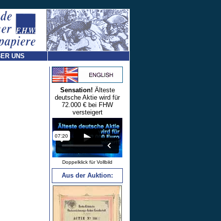
ER UNS
Sensation!
Älteste
deutsche Aktie wird für
72.000 € bei FHW
versteigert
Doppelklick für Vollbild
Aus der Auktion: