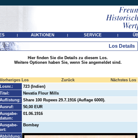
ES
AUKTIONEN
SERVICE
ÜB
|
|
|
Los Details
Hier finden Sie die Details zu diesem Los.
Weitere Optionen haben Sie, wenn Sie angemeldet sind.
Vorheriges Los
Zurück
Nächstes Los
Losnr.:
723 (Indien)
Titel:
Nevatia Flour Mills
Auflistung:
Share 100 Rupees 29.7.1916 (Auflage 6000).
Ausruf:
50,00 EUR
Ausgabe-
01.06.1916
datum:
Ausgabe-
Bombay
ort:
Abbildung: