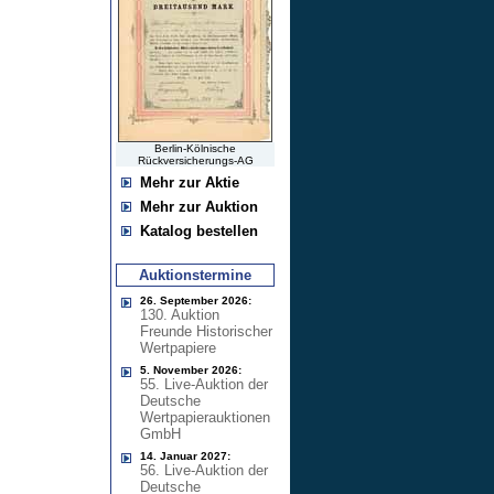
Berlin-Kölnische
Rückversicherungs-AG
Mehr zur Aktie
Mehr zur Auktion
Katalog bestellen
Auktionstermine
26. September 2026:
130. Auktion
Freunde Historischer
Wertpapiere
5. November 2026:
55. Live-Auktion der
Deutsche
Wertpapierauktionen
GmbH
14. Januar 2027:
56. Live-Auktion der
Deutsche