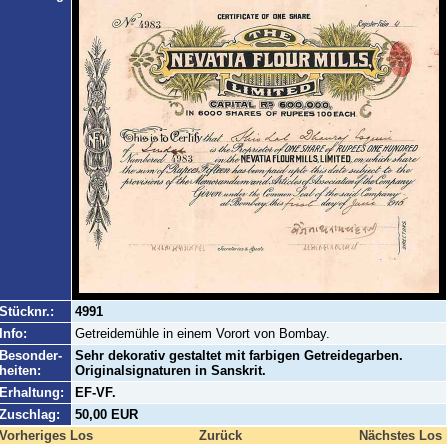
Stücknr.:
4991
Info:
Getreidemühle in einem Vorort von Bombay.
Besonder-
Sehr dekorativ gestaltet mit farbigen Getreidegarben.
heiten:
Originalsignaturen in Sanskrit.
Erhaltung:
EF-VF.
Zuschlag:
50,00 EUR
Vorheriges Los
Zurück
Nächstes Los