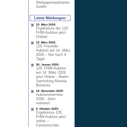
Wertpapierauktionen
GmbH
Letzte Meldungen:
15. März 2026:
Ergebnisse der 129.
FHW-Auktion jetzt
Online!
10. März 2026:
129. Freunde-
Auktion am 14. März
2026 – Nur noch 4
Tage!
30. Januar 2026:
129. FHW-Auktion
am 14. März 2026
jetzt Online – Berlin-
Sammlung Manula
Benecke
18. November 2025:
Auktionstermine
2026 - Jetzt
notieren!
5. Oktober 2025:
Ergebnisse 128.
FHW-Auktion jetzt
online –
Fantastisches