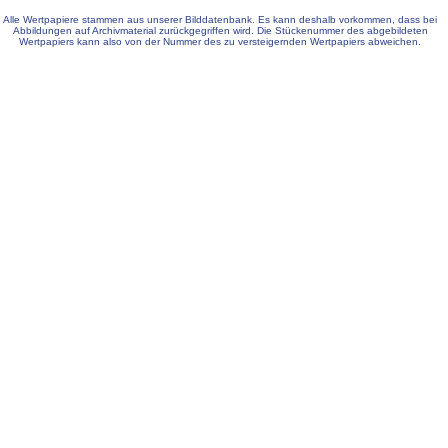
Alle Wertpapiere stammen aus unserer Bilddatenbank. Es kann deshalb vorkommen, dass bei
Abbildungen auf Archivmaterial zurückgegriffen wird. Die Stückenummer des abgebildeten
Wertpapiers kann also von der Nummer des zu versteigernden Wertpapiers abweichen.