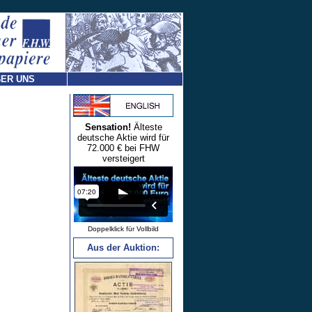
ER UNS
Sensation!
Älteste
deutsche Aktie wird für
72.000 € bei FHW
versteigert
Doppelklick für Vollbild
Aus der Auktion: