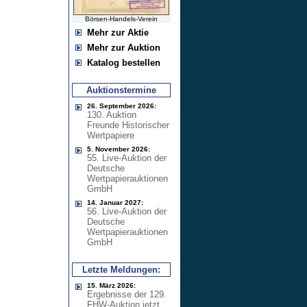
Börsen-Handels-Verein
Mehr zur Aktie
Mehr zur Auktion
Katalog bestellen
Auktionstermine
26. September 2026:
130. Auktion
Freunde Historischer
Wertpapiere
5. November 2026:
55. Live-Auktion der
Deutsche
Wertpapierauktionen
GmbH
14. Januar 2027:
56. Live-Auktion der
Deutsche
Wertpapierauktionen
GmbH
Letzte Meldungen:
15. März 2026:
Ergebnisse der 129.
FHW-Auktion jetzt