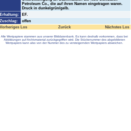
Petroleum Co., die auf ihren Namen eingetragen waren.
Druck in dunkelgrün/gelb.
Erhaltung:
EF.
Zuschlag:
offen
Vorheriges Los
Zurück
Nächstes Los
Alle Wertpapiere stammen aus unserer Bilddatenbank. Es kann deshalb vorkommen, dass bei
Abbildungen auf Archivmaterial zurückgegriffen wird. Die Stückenummer des abgebildeten
Wertpapiers kann also von der Nummer des zu versteigernden Wertpapiers abweichen.