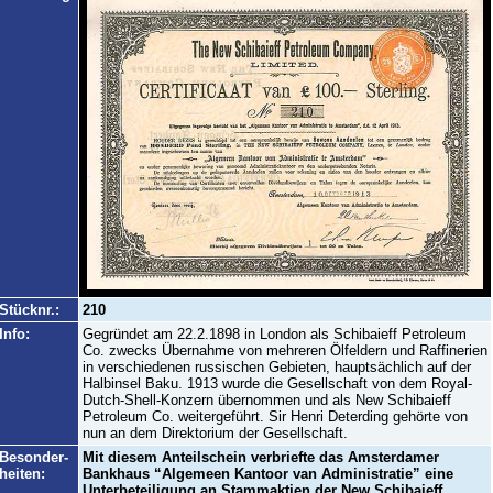
Stücknr.:
210
Info:
Gegründet am 22.2.1898 in London als Schibaieff Petroleum
Co. zwecks Übernahme von mehreren Ölfeldern und Raffinerien
in verschiedenen russischen Gebieten, hauptsächlich auf der
Halbinsel Baku. 1913 wurde die Gesellschaft von dem Royal-
Dutch-Shell-Konzern übernommen und als New Schibaieff
Petroleum Co. weitergeführt. Sir Henri Deterding gehörte von
nun an dem Direktorium der Gesellschaft.
Besonder-
Mit diesem Anteilschein verbriefte das Amsterdamer
heiten:
Bankhaus “Algemeen Kantoor van Administratie” eine
Unterbeteiligung an Stammaktien der New Schibaieff