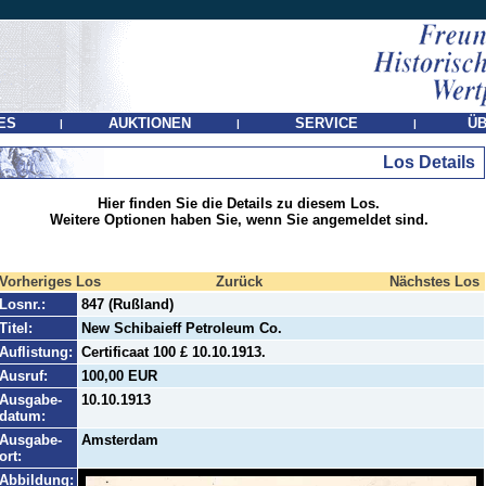
ES
AUKTIONEN
SERVICE
ÜB
|
|
|
Los Details
Hier finden Sie die Details zu diesem Los.
Weitere Optionen haben Sie, wenn Sie angemeldet sind.
Vorheriges Los
Zurück
Nächstes Los
Losnr.:
847 (Rußland)
Titel:
New Schibaieff Petroleum Co.
Auflistung:
Certificaat 100 £ 10.10.1913.
Ausruf:
100,00 EUR
Ausgabe-
10.10.1913
datum:
Ausgabe-
Amsterdam
ort:
Abbildung: