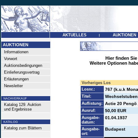
AKTUELLES
AUKTIONEN
|
AUKTIONEN
Informationen
Hier finden Sie
Vorwort
Weitere Optionen habe
Auktionsbedingungen
Einlieferungsvertrag
Erläuterungen
Vorheriges Los
Newsletter
Losnr.:
767 (k.u.k Mona
Titel:
Wechselstuben
NACHVERKAUF
Auflistung:
Actie 20 Pengö 
Katalog 129. Auktion
und Ergebnisse
Ausruf:
50,00 EUR
Ausgabe-
01.04.1937
datum:
KATALOG
Katalog zum Blättern
Ausgabe-
Budapest
ort: