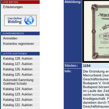
Abbildung:
LIVE BIETEN
Erläuterungen
KUNDENBEREICH
Anmelden
Kostenlos registrieren
LETZTE AUKTIONEN
Katalog 128. Auktion
Katalog 127. Auktion
Stücknr.:
1154
Katalog 126. Auktion
Info:
Die Gründung er
Katalog 125. Auktion
Mercurbank (nun
Geschäftsräume
Automobil-Sammlung
Budapest V, Gróf 
Gottfried Schultz
Budapest börsenn
Katalog 124. Auktion
im Laufe der Zei
Katalog 123. Auktion
recht normale kl
Kreditgeschäft. F
Katalog 122. Auktion
daneben durch T
Katalog 121. Auktion
Geschäftshauses 