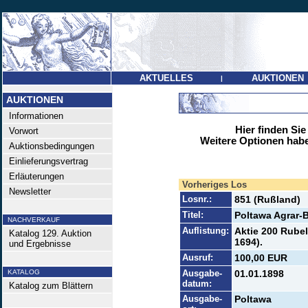
AKTUELLES
AUKTIONEN
|
AUKTIONEN
Informationen
Hier finden Sie
Vorwort
Weitere Optionen habe
Auktionsbedingungen
Einlieferungsvertrag
Erläuterungen
Vorheriges Los
Newsletter
Losnr.:
851 (Rußland)
Titel:
Poltawa Agrar-
NACHVERKAUF
Auflistung:
Aktie 200 Rube
Katalog 129. Auktion
1694).
und Ergebnisse
Ausruf:
100,00 EUR
KATALOG
Ausgabe-
01.01.1898
datum:
Katalog zum Blättern
Ausgabe-
Poltawa