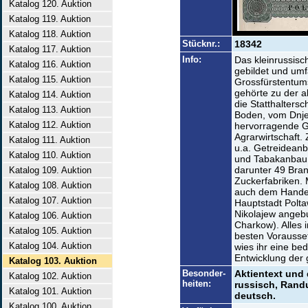
Katalog 120. Auktion
Katalog 119. Auktion
Katalog 118. Auktion
Stücknr.:
18342
Katalog 117. Auktion
Info:
Das kleinrussis
Katalog 116. Auktion
gebildet und umf
Katalog 115. Auktion
Grossfürstentum
gehörte zu der a
Katalog 114. Auktion
die Statthaltersc
Katalog 113. Auktion
Boden, vom Dnjep
Katalog 112. Auktion
hervorragende G
Agrarwirtschaft.
Katalog 111. Auktion
u.a. Getreideanb
Katalog 110. Auktion
und Tabakanbau. 
darunter 49 Bra
Katalog 109. Auktion
Zuckerfabriken.
Katalog 108. Auktion
auch dem Handel 
Katalog 107. Auktion
Hauptstadt Polt
Nikolajew angebu
Katalog 106. Auktion
Charkow). Alles 
Katalog 105. Auktion
besten Vorausset
Katalog 104. Auktion
wies ihr eine bed
Entwicklung der
Katalog 103. Auktion
Besonder-
Aktientext und 
Katalog 102. Auktion
heiten:
russisch, Rand
Katalog 101. Auktion
deutsch.
Katalog 100. Auktion