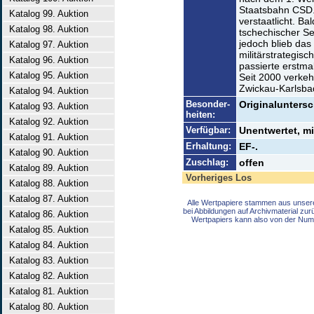
Staatsbahn CSD.
Katalog 99. Auktion
verstaatlicht. B
Katalog 98. Auktion
tschechischer Se
jedoch blieb das
Katalog 97. Auktion
militärstrategis
Katalog 96. Auktion
passierte erstma
Katalog 95. Auktion
Seit 2000 verke
Zwickau-Karlsba
Katalog 94. Auktion
Besonder-
Originaluntersc
Katalog 93. Auktion
heiten:
Katalog 92. Auktion
Verfügbar:
Unentwertet, m
Katalog 91. Auktion
Erhaltung:
EF-.
Katalog 90. Auktion
Zuschlag:
offen
Katalog 89. Auktion
Vorheriges Los
Katalog 88. Auktion
Katalog 87. Auktion
Alle Wertpapiere stammen aus unser
bei Abbildungen auf Archivmaterial zu
Katalog 86. Auktion
Wertpapiers kann also von der Num
Katalog 85. Auktion
Katalog 84. Auktion
Katalog 83. Auktion
Katalog 82. Auktion
Katalog 81. Auktion
Katalog 80. Auktion