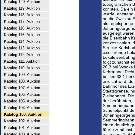
Katalog 120. Auktion
topografischen 
Katalog 119. Auktion
konnten. Da ein
wurde, entstand 
Katalog 118. Auktion
an die Zwickau-
Katalog 117. Auktion
als regelspurige
Katalog 116. Auktion
Johanngeorgenst
ausgelegt waren
Katalog 115. Auktion
die Eisenbahn K
Katalog 114. Auktion
konzessioniert, d
Strecke Karlsba
Katalog 113. Auktion
existierende Lo
Katalog 112. Auktion
Lokaleisenbahnge
Katalog 111. Auktion
folgt zunächst e
26,3 bei Vysoká 
Katalog 110. Auktion
Kehrtunnel Rich
Katalog 109. Auktion
bei km 33,1 bei 
Katalog 108. Auktion
erreicht wird, d
Bahnhof des Erz
Katalog 107. Auktion
Staatsgrenze, nu
Katalog 106. Auktion
Zielbahnhof. Die
der berühmten, a
Katalog 105. Auktion
Semmeringbahn ve
Katalog 104. Auktion
Scheitelpunkt de
Katalog 103. Auktion
Johanngeorgenst
Semmeringbahn u
Katalog 102. Auktion
einen deutlich g
Katalog 101. Auktion
führte zunächst 
Katalog 100. Auktion
nach dem 1. Wel