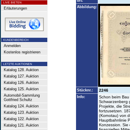
ort:
LIVE BIETEN
Abbildung:
Erläuterungen
KUNDENBEREICH
Anmelden
Kostenlos registrieren
LETZTE AUKTIONEN
Katalog 128. Auktion
Katalog 127. Auktion
Katalog 126. Auktion
Katalog 125. Auktion
Stücknr.:
2246
Automobil-Sammlung
Info:
Schon beim Bau 
Gottfried Schultz
Schwarzenberg g
Katalog 124. Auktion
Projekte, die St
fortzusetzen. 18
Katalog 123. Auktion
(Komotau) von de
Katalog 122. Auktion
Hauptbahnlinie 
Konzession. Sie 
Katalog 121. Auktion
finanziellen Mitt