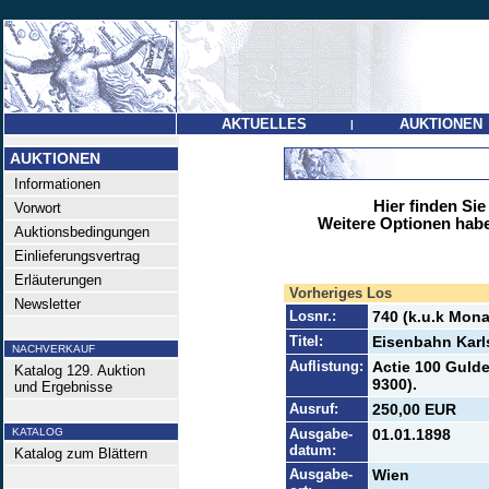
AKTUELLES
AUKTIONEN
|
AUKTIONEN
Informationen
Hier finden Sie
Vorwort
Weitere Optionen habe
Auktionsbedingungen
Einlieferungsvertrag
Erläuterungen
Vorheriges Los
Newsletter
Losnr.:
740 (k.u.k Mona
Titel:
Eisenbahn Kar
NACHVERKAUF
Auflistung:
Actie 100 Gulde
Katalog 129. Auktion
9300).
und Ergebnisse
Ausruf:
250,00 EUR
KATALOG
Ausgabe-
01.01.1898
datum:
Katalog zum Blättern
Ausgabe-
Wien