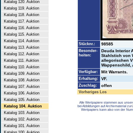
Katalog 120. Auktion
Katalog 119. Auktion
Katalog 118. Auktion
Katalog 117. Auktion
Katalog 116. Auktion
Katalog 115. Auktion
Katalog 114. Auktion
Stücknr.:
98585
Katalog 113. Auktion
Besonder-
Deuda Interior 
Katalog 112. Auktion
heiten:
Stahlstich von 
allegorischen V
Katalog 111. Auktion
Wappenschild, 
Katalog 110. Auktion
Verfügbar:
Mit Warrants.
Katalog 109. Auktion
Erhaltung:
VF.
Katalog 108. Auktion
Zuschlag:
offen
Katalog 107. Auktion
Vorheriges Los
Katalog 106. Auktion
Katalog 105. Auktion
Alle Wertpapiere stammen aus unser
Katalog 104. Auktion
bei Abbildungen auf Archivmaterial zu
Wertpapiers kann also von der Num
Katalog 103. Auktion
Katalog 102. Auktion
Katalog 101. Auktion
Katalog 100. Auktion