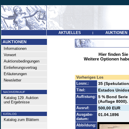
AKTUELLES
AUKTIONEN
|
AUKTIONEN
Informationen
Hier finden Sie
Vorwort
Weitere Optionen habe
Auktionsbedingungen
Einlieferungsvertrag
Erläuterungen
Vorheriges Los
Newsletter
Losnr.:
35 (Spekulation
Titel:
Estados Unido
NACHVERKAUF
Auflistung:
5 % Bond Serie 
Katalog 129. Auktion
(Auflage 8000).
und Ergebnisse
Ausruf:
500,00 EUR
KATALOG
Ausgabe-
01.04.1896
datum:
Katalog zum Blättern
Abbildung: