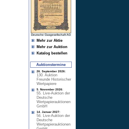
Deutsche Gasgesellschaft AG
Mehr zur Aktie
Mehr zur Auktion
Katalog bestellen
Auktionstermine
26. September 2026:
130. Auktion
Freunde Historischer
Wertpapiere
5. November 2026:
55. Live-Auktion der
Deutsche
Wertpapierauktionen
GmbH
14. Januar 2027:
56. Live-Auktion der
Deutsche
Wertpapierauktionen
GmbH