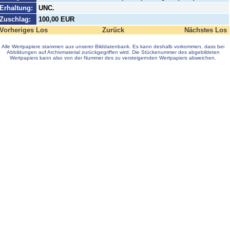
Erhaltung:
UNC.
Zuschlag:
100,00 EUR
Vorheriges Los
Zurück
Nächstes Los
Alle Wertpapiere stammen aus unserer Bilddatenbank. Es kann deshalb vorkommen, dass bei
Abbildungen auf Archivmaterial zurückgegriffen wird. Die Stückenummer des abgebildeten
Wertpapiers kann also von der Nummer des zu versteigernden Wertpapiers abweichen.