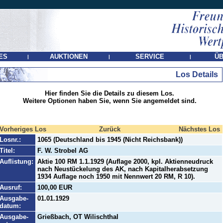
ES
AUKTIONEN
SERVICE
ÜB
|
|
|
Los Details
Hier finden Sie die Details zu diesem Los.
Weitere Optionen haben Sie, wenn Sie angemeldet sind.
Vorheriges Los
Zurück
Nächstes Los
Losnr.:
1065 (Deutschland bis 1945 (Nicht Reichsbank))
Titel:
F. W. Strobel AG
Auflistung:
Aktie 100 RM 1.1.1929 (Auflage 2000, kpl. Aktienneudruck
nach Neustückelung des AK, nach Kapitalherabsetzung
1934 Auflage noch 1950 mit Nennwert 20 RM, R 10).
Ausruf:
100,00 EUR
Ausgabe-
01.01.1929
datum:
Ausgabe-
Grießbach, OT Wilischthal