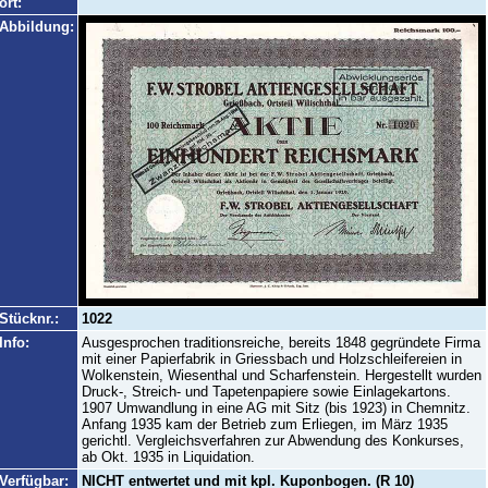
ort:
Abbildung:
Stücknr.:
1022
Info:
Ausgesprochen traditionsreiche, bereits 1848 gegründete Firma
mit einer Papierfabrik in Griessbach und Holzschleifereien in
Wolkenstein, Wiesenthal und Scharfenstein. Hergestellt wurden
Druck-, Streich- und Tapetenpapiere sowie Einlagekartons.
1907 Umwandlung in eine AG mit Sitz (bis 1923) in Chemnitz.
Anfang 1935 kam der Betrieb zum Erliegen, im März 1935
gerichtl. Vergleichsverfahren zur Abwendung des Konkurses,
ab Okt. 1935 in Liquidation.
Verfügbar:
NICHT entwertet und mit kpl. Kuponbogen. (R 10)