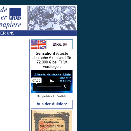
ER UNS
Sensation!
Älteste
deutsche Aktie wird für
72.000 € bei FHW
versteigert
Doppelklick für Vollbild
Aus der Auktion: