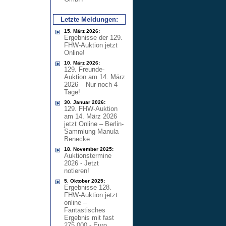
Letzte Meldungen:
15. März 2026:
Ergebnisse der 129.
FHW-Auktion jetzt
Online!
10. März 2026:
129. Freunde-
Auktion am 14. März
2026 – Nur noch 4
Tage!
30. Januar 2026:
129. FHW-Auktion
am 14. März 2026
jetzt Online – Berlin-
Sammlung Manula
Benecke
18. November 2025:
Auktionstermine
2026 - Jetzt
notieren!
5. Oktober 2025:
Ergebnisse 128.
FHW-Auktion jetzt
online –
Fantastisches
Ergebnis mit fast
275.000,- Euro