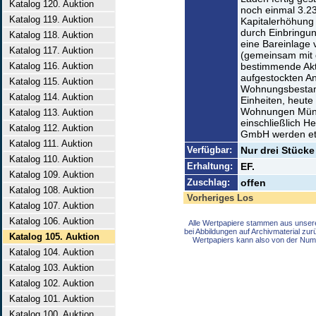
Katalog 120. Auktion
noch einmal 3.2
Katalog 119. Auktion
Kapitalerhöhung
durch Einbringu
Katalog 118. Auktion
eine Bareinlage
Katalog 117. Auktion
(gemeinsam mit 
Katalog 116. Auktion
bestimmende Akti
aufgestockten An
Katalog 115. Auktion
Wohnungsbestand
Katalog 114. Auktion
Einheiten, heut
Wohnungen Münch
Katalog 113. Auktion
einschließlich
Katalog 112. Auktion
GmbH werden etw
Katalog 111. Auktion
Verfügbar:
Nur drei Stücke
Katalog 110. Auktion
Erhaltung:
EF.
Katalog 109. Auktion
Zuschlag:
offen
Katalog 108. Auktion
Vorheriges Los
Katalog 107. Auktion
Katalog 106. Auktion
Alle Wertpapiere stammen aus unser
bei Abbildungen auf Archivmaterial zu
Katalog 105. Auktion
Wertpapiers kann also von der Num
Katalog 104. Auktion
Katalog 103. Auktion
Katalog 102. Auktion
Katalog 101. Auktion
Katalog 100. Auktion