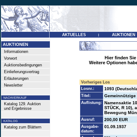
AKTUELLES
AUKTIONEN
|
AUKTIONEN
Informationen
Hier finden Sie
Vorwort
Weitere Optionen habe
Auktionsbedingungen
Einlieferungsvertrag
Erläuterungen
Vorheriges Los
Newsletter
Losnr.:
1093 (Deutschla
Titel:
Gemeinnützige
NACHVERKAUF
Auflistung:
Namensaktie 10
Katalog 129. Auktion
STÜCK, R 10), a
und Ergebnisse
Bewegung Mün
Ausruf:
200,00 EUR
KATALOG
Ausgabe-
01.09.1937
Katalog zum Blättern
datum: