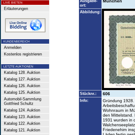
Ausgabe-
München
LIVE BIETEN
ort:
Erläuterungen
Abbildung:
KUNDENBEREICH
Anmelden
Kostenlos registrieren
LETZTE AUKTIONEN
Katalog 128. Auktion
Katalog 127. Auktion
Katalog 126. Auktion
Katalog 125. Auktion
Stücknr.:
606
Automobil-Sammlung
Info:
Gründung 1928.
Gottfried Schultz
Arbeitsbeschaffu
Katalog 124. Auktion
Wohnraum in Mün
den Mittelstand.
Katalog 123. Auktion
1931 wurden in 
Katalog 122. Auktion
Walchenseeplatz
Friedenehim in
Katalog 121. Auktion
Läden fertig ges