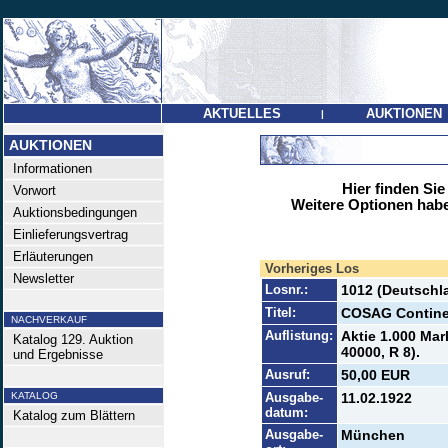
AKTUELLES
AUKTIONEN
|
AUKTIONEN
Informationen
Hier finden Sie
Vorwort
Weitere Optionen habe
Auktionsbedingungen
Einlieferungsvertrag
Erläuterungen
Vorheriges Los
Newsletter
Losnr.:
1012 (Deutschla
Titel:
COSAG Continen
NACHVERKAUF
Auflistung:
Aktie 1.000 Mar
Katalog 129. Auktion
40000, R 8).
und Ergebnisse
Ausruf:
50,00 EUR
KATALOG
Ausgabe-
11.02.1922
datum:
Katalog zum Blättern
Ausgabe-
München