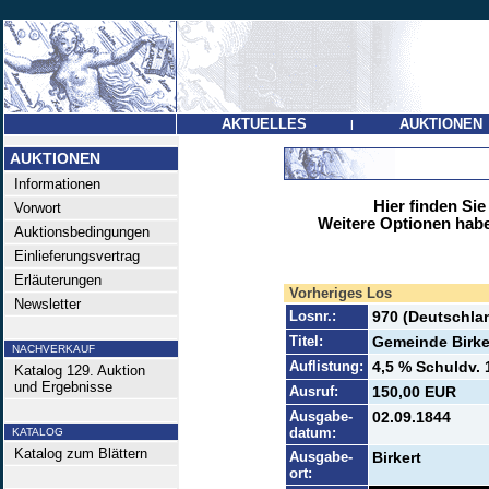
AKTUELLES
AUKTIONEN
|
AUKTIONEN
Informationen
Hier finden Sie
Vorwort
Weitere Optionen habe
Auktionsbedingungen
Einlieferungsvertrag
Erläuterungen
Vorheriges Los
Newsletter
Losnr.:
970 (Deutschlan
Titel:
Gemeinde Birker
NACHVERKAUF
Auflistung:
4,5 % Schuldv. 
Katalog 129. Auktion
und Ergebnisse
Ausruf:
150,00 EUR
Ausgabe-
02.09.1844
datum:
KATALOG
Katalog zum Blättern
Ausgabe-
Birkert
ort: