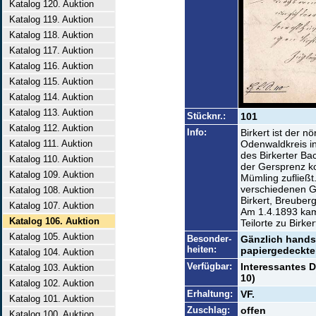
Katalog 120. Auktion
Katalog 119. Auktion
Katalog 118. Auktion
Katalog 117. Auktion
Katalog 116. Auktion
Katalog 115. Auktion
Katalog 114. Auktion
Katalog 113. Auktion
Stücknr.:
101
Katalog 112. Auktion
Info:
Birkert ist der n
Katalog 111. Auktion
Odenwaldkreis in
des Birkerter Ba
Katalog 110. Auktion
der Gersprenz k
Katalog 109. Auktion
Mümling zufließt.
verschiedenen 
Katalog 108. Auktion
Birkert, Breuberg
Katalog 107. Auktion
Am 1.4.1893 ka
Katalog 106. Auktion
Teilorte zu Birker
Katalog 105. Auktion
Besonder-
Gänzlich handsc
heiten:
papiergedeckte
Katalog 104. Auktion
Verfügbar:
Interessantes 
Katalog 103. Auktion
10)
Katalog 102. Auktion
Erhaltung:
VF.
Katalog 101. Auktion
Zuschlag:
offen
Katalog 100. Auktion