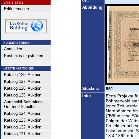
ort:
LIVE BIETEN
Abbildung:
Erläuterungen
KUNDENBEREICH
Anmelden
Kostenlos registrieren
LETZTE AUKTIONEN
Katalog 128. Auktion
Katalog 127. Auktion
Katalog 126. Auktion
Stücknr.:
851
Katalog 125. Auktion
Info:
Erste Projekte f
Böhmerwald stam
Automobil-Sammlung
jener Zeit wurde
Gottfried Schultz
Nordböhmen bis 
Katalog 124. Auktion
("Böhmische Südw
Katalog 123. Auktion
Folgen der Wirts
Projekt jedoch sc
Katalog 122. Auktion
Lokalbahn von S
Katalog 121. Auktion
18.4.1892 erteil