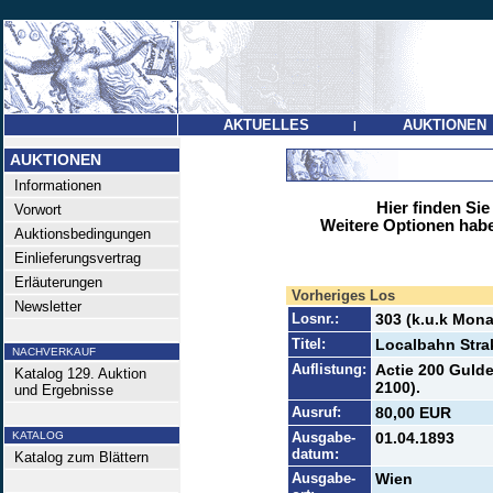
AKTUELLES
AUKTIONEN
|
AUKTIONEN
Informationen
Hier finden Sie
Vorwort
Weitere Optionen habe
Auktionsbedingungen
Einlieferungsvertrag
Erläuterungen
Vorheriges Los
Newsletter
Losnr.:
303 (k.u.k Mona
Titel:
Localbahn Stra
NACHVERKAUF
Auflistung:
Actie 200 Gulde
Katalog 129. Auktion
2100).
und Ergebnisse
Ausruf:
80,00 EUR
KATALOG
Ausgabe-
01.04.1893
datum:
Katalog zum Blättern
Ausgabe-
Wien