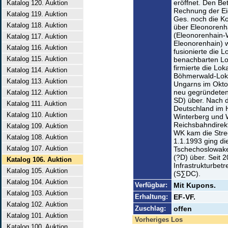
eröffnet. Den Bet
Katalog 120. Auktion
Rechnung der Eig
Katalog 119. Auktion
Ges. noch die Ko
Katalog 118. Auktion
über Eleonorenha
(Eleonorenhain-
Katalog 117. Auktion
Eleonorenhain) w
Katalog 116. Auktion
fusionierte die 
Katalog 115. Auktion
benachbarten Lo
firmierte die Lok
Katalog 114. Auktion
Böhmerwald-Loka
Katalog 113. Auktion
Ungarns im Oktob
neu gegründeten
Katalog 112. Auktion
SD) über. Nach 
Katalog 111. Auktion
Deutschland im 
Katalog 110. Auktion
Winterberg und 
Reichsbahndirek
Katalog 109. Auktion
WK kam die Stre
Katalog 108. Auktion
1.1.1993 ging di
Katalog 107. Auktion
Tschechoslowake
(?D) über. Seit 
Katalog 106. Auktion
Infrastrukturbet
Katalog 105. Auktion
(S∑DC).
Katalog 104. Auktion
Verfügbar:
Mit Kupons.
Katalog 103. Auktion
Erhaltung:
EF-VF.
Katalog 102. Auktion
Zuschlag:
offen
Katalog 101. Auktion
Vorheriges Los
Katalog 100. Auktion