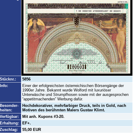
Stücknr.:
5856
Info:
Einer der erfolgreichsten österreichischen Börsengänge der
1990er Jahre. Bekannt wurde Wolford mit luxuriöser
Unterwäsche und Strumpfhosen sowie mit der ausgesprochen
“appetitmachenden” Werbung dafür.
Besonder-
Hochdekorativer, mehrfarbiger Druck, teils in Gold, nach
heiten:
Motiven des berühmten Malers Gustav Klimt.
Verfügbar:
Mit anh. Kupons #3-20.
Erhaltung:
EF+.
Zuschlag:
55,00 EUR