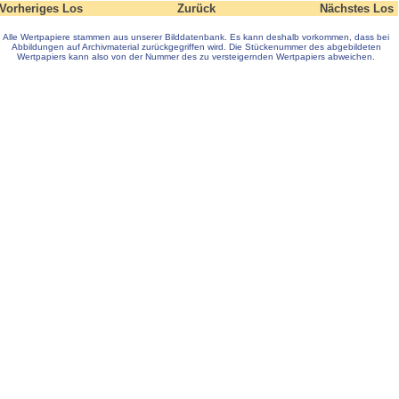
Vorheriges Los
Zurück
Nächstes Los
Alle Wertpapiere stammen aus unserer Bilddatenbank. Es kann deshalb vorkommen, dass bei
Abbildungen auf Archivmaterial zurückgegriffen wird. Die Stückenummer des abgebildeten
Wertpapiers kann also von der Nummer des zu versteigernden Wertpapiers abweichen.