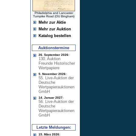
Philadelphia and Lancaster
Turnpike Road (OU Bingham)
Mehr zur Aktie
Mehr zur Auktion
Katalog bestellen
Auktionstermine
26. September 2026:
130. Auktion
Freunde Historischer
Wertpapiere
5. November 2026:
55. Live-Auktion der
Deutsche
Wertpapierauktionen
GmbH
14. Januar 2027:
56. Live-Auktion der
Deutsche
Wertpapierauktionen
GmbH
Letzte Meldungen:
15. März 2026: