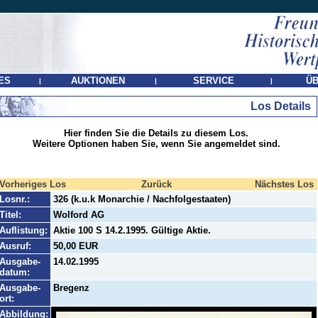
ES
AUKTIONEN
SERVICE
ÜB
|
|
|
Los Details
Hier finden Sie die Details zu diesem Los.
Weitere Optionen haben Sie, wenn Sie angemeldet sind.
Vorheriges Los
Zurück
Nächstes Los
Losnr.:
326 (k.u.k Monarchie / Nachfolgestaaten)
Titel:
Wolford AG
Auflistung:
Aktie 100 S 14.2.1995. Gültige Aktie.
Ausruf:
50,00 EUR
Ausgabe-
14.02.1995
datum:
Ausgabe-
Bregenz
ort:
Abbildung: