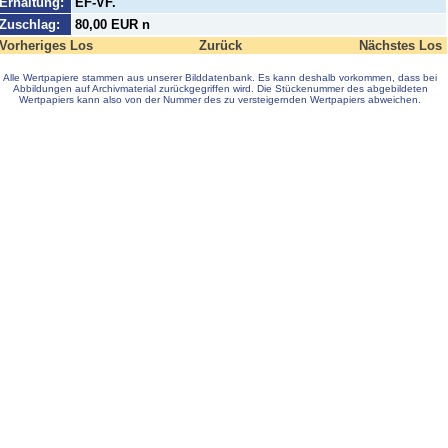
Erhaltung:
EF-VF.
Zuschlag:
80,00 EUR n
Vorheriges Los
Zurück
Nächstes Los
Alle Wertpapiere stammen aus unserer Bilddatenbank. Es kann deshalb vorkommen, dass bei
Abbildungen auf Archivmaterial zurückgegriffen wird. Die Stückenummer des abgebildeten
Wertpapiers kann also von der Nummer des zu versteigernden Wertpapiers abweichen.