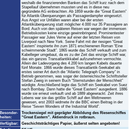
weshalb die finanzierenden Banken das Schiff kurz nach dem
Stapellauf übernehmen mussten und es in diese neu
gegründete AG einbrachten. Ab 1859 wurde die “Great Eastern”
für Atlantik-Überquerungen als Passagierdampfer eingesetzt.
Aus Angst vor Unfällen waren aber bei der ersten
Atlantiküberquerung statt möglicher 4.000 nur 35 Passagiere an
Bord. Auch von den späteren Reisen war wegen der immensen
Betriebskosten keine einzige gewinnbringend. Prominentester
Passagier war Jules Verne auf einer der letzten Reisen von
Liverpool nach New York. Seine Fahrt mit der riesigen “Great
Eastern” inspirierte ihn zum 1871 erschienenen Roman “Eine
schwimmende Stadt”. 1865 wurde das Schiff verkauft und zum
Kabelleger umgebaut, da es zu der Zeit das einzige Schiff war,
das ein ganzes Transatlantikkabel aufzunehmen vermochte.
Allein der Ladevorgang des 4.200 km langen Kabels dauerte
fünf Monate. 1866 wurde dieses Transatlantik-Seekabel als
erstes seiner Art durch die “Atlantic Telegraph Company” in
Betrieb genommen, was sogar der österreichische Schriftsteller
Stefan Zweig in seinem Buch “Sternstunden der Menschheit”
würdigte. Anschließend legte das Schiff ein Seekabel von Suez
nach Bombay. Dann hatte die “Great Eastern” ausgedient. 1886
wurde sie erneut verkauft und ab 1889 abgewrackt. Zeit ihres
Lebens war sie das größte Schiff auf den Weltmeeren
gewesen, erst 2003 widmete ihr die BBC einen Beitrag in der
Reise “Seven Wonders of the Industrial World”.
Besonder-
Trockensiegel mit geprägter Abbildung des Riesenschiffes
heiten:
“Great Eastern”. Aktiendruck in rotbraun.
Verfügbar:
Geschichtsträchtiges Papier, äußerst selten angeboten!