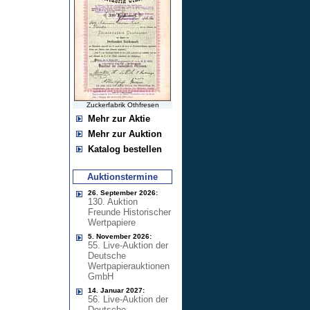
Zuckerfabrik Othfresen
Mehr zur Aktie
Mehr zur Auktion
Katalog bestellen
Auktionstermine
26. September 2026:
130. Auktion
Freunde Historischer
Wertpapiere
5. November 2026:
55. Live-Auktion der
Deutsche
Wertpapierauktionen
GmbH
14. Januar 2027:
56. Live-Auktion der
Deutsche