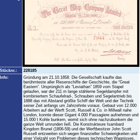
Stücknr.:
228185
Info:
Gründung am 21.10.1858. Die Gesellschaft kaufte das
berühmteste aller Riesenschiffe der Geschichte, die “Great
Eastern”. Ursprünglich als “Leviathan” 1859 vom Stapel
gelaufen, war der 211 m lange stählerne Segeldampfer mit
kombiniertem Schaufelrad-, Schrauben und Segelantrieb bis
1888 das mit Abstand größte Schiff der Welt und der Technik
seiner Zeit anfangs um Jahrzehnte voraus. Gebaut von 12.000
Arbeitern auf der Werft Scott, Russell & Co. in Millwall nahe
London, konnte dieser Gigant 4.000 Passagiere aufnehmen und
15.000 t Kohle bunkern, womit sich ohne nachzubunkern die
ganze Welt umrunden ließ. Die Konstrukteure Isambard
Kingdom Brunel (1806-59) und der Werftbesitzer John Scott
Russell entzweiten sich wegen finanzieller Schwierigkeiten und
einer Vielzahl von Problemen dieses technischen Wagnisses,