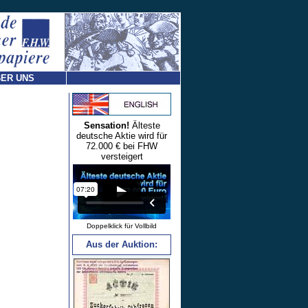
ER UNS
Sensation!
Älteste
deutsche Aktie wird für
72.000 € bei FHW
versteigert
Doppelklick für Vollbild
Aus der Auktion: