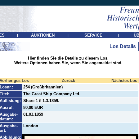
ES
AUKTIONEN
SERVICE
ÜB
|
|
|
Los Details
Hier finden Sie die Details zu diesem Los.
Weitere Optionen haben Sie, wenn Sie angemeldet sind.
Vorheriges Los
Zurück
Nächstes Los
Losnr.:
254 (Großbritannien)
Titel:
The Great Ship Company Ltd.
Auflistung:
Share 1 £ 1.3.1859.
Ausruf:
80,00 EUR
Ausgabe-
01.03.1859
datum:
Ausgabe-
London
ort:
Abbildung: