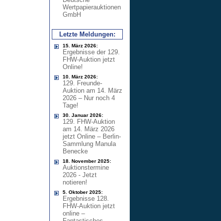
Wertpapierauktionen
GmbH
Letzte Meldungen:
15. März 2026:
Ergebnisse der 129.
FHW-Auktion jetzt
Online!
10. März 2026:
129. Freunde-
Auktion am 14. März
2026 – Nur noch 4
Tage!
30. Januar 2026:
129. FHW-Auktion
am 14. März 2026
jetzt Online – Berlin-
Sammlung Manula
Benecke
18. November 2025:
Auktionstermine
2026 - Jetzt
notieren!
5. Oktober 2025:
Ergebnisse 128.
FHW-Auktion jetzt
online –
Fantastisches