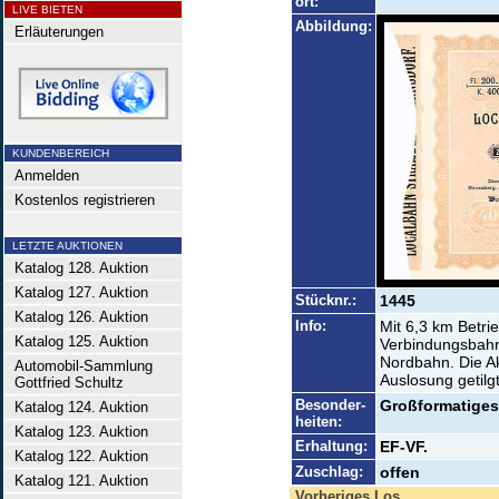
ort:
LIVE BIETEN
Abbildung:
Erläuterungen
KUNDENBEREICH
Anmelden
Kostenlos registrieren
LETZTE AUKTIONEN
Katalog 128. Auktion
Katalog 127. Auktion
Stücknr.:
1445
Katalog 126. Auktion
Info:
Mit 6,3 km Betri
Katalog 125. Auktion
Verbindungsbahn.
Nordbahn. Die A
Automobil-Sammlung
Auslosung getilgt
Gottfried Schultz
Besonder-
Großformatiges 
Katalog 124. Auktion
heiten:
Katalog 123. Auktion
Erhaltung:
EF-VF.
Katalog 122. Auktion
Zuschlag:
offen
Katalog 121. Auktion
Vorheriges Los