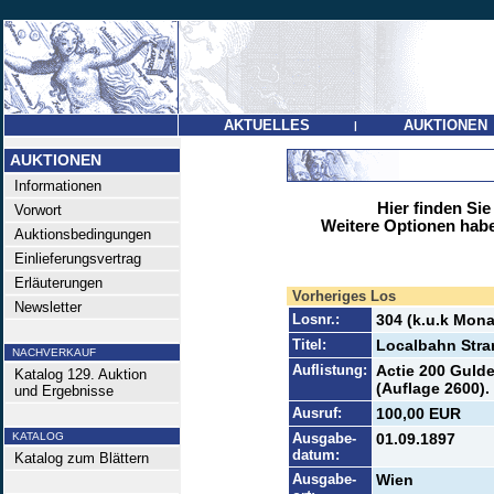
AKTUELLES
AUKTIONEN
|
AUKTIONEN
Informationen
Hier finden Sie
Vorwort
Weitere Optionen habe
Auktionsbedingungen
Einlieferungsvertrag
Erläuterungen
Vorheriges Los
Newsletter
Losnr.:
304 (k.u.k Mona
Titel:
Localbahn Str
NACHVERKAUF
Auflistung:
Actie 200 Gulde
Katalog 129. Auktion
(Auflage 2600).
und Ergebnisse
Ausruf:
100,00 EUR
KATALOG
Ausgabe-
01.09.1897
datum:
Katalog zum Blättern
Ausgabe-
Wien