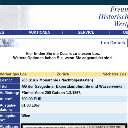
ES
AUKTIONEN
SERVICE
ÜB
|
|
|
Los Details
Hier finden Sie die Details zu diesem Los.
Weitere Optionen haben Sie, wenn Sie angemeldet sind.
Vorheriges Los
Zurück
Nächstes Los
Losnr.:
283 (k.u.k Monarchie / Nachfolgestaaten)
Titel:
AG der Szegediner Exportdampfmühle und Wasserwerke
Auflistung:
Fünftel-Actie 200 Gulden 1.3.1867.
Ausruf:
300,00 EUR
Ausgabe-
01.03.1867
datum:
Ausgabe-
Wien
ort:
Abbildung: