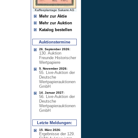
Kaffeeplantage Sakarre AG
Mehr zur Aktie
Mehr zur Auktion
Katalog bestellen
Auktionstermine
26. September 2026:
130. Auktion
Freunde Historischer
Wertpapiere
5. November 2026:
55. Live-Auktion der
Deutsche
Wertpapierauktionen
GmbH
14. Januar 2027:
56. Live-Auktion der
Deutsche
Wertpapierauktionen
GmbH
Letzte Meldungen:
15. März 2026:
Ergebnisse der 129.