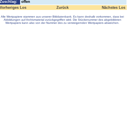
Zuschlag:
offen
Vorheriges Los
Zurück
Nächstes Los
Alle Wertpapiere stammen aus unserer Bilddatenbank. Es kann deshalb vorkommen, dass bei
Abbildungen auf Archivmaterial zurückgegriffen wird. Die Stückenummer des abgebildeten
Wertpapiers kann also von der Nummer des zu versteigernden Wertpapiers abweichen.