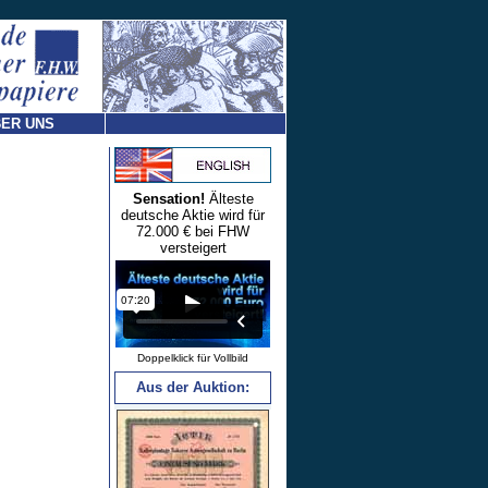
ER UNS
Sensation!
Älteste
deutsche Aktie wird für
72.000 € bei FHW
versteigert
Doppelklick für Vollbild
Aus der Auktion: