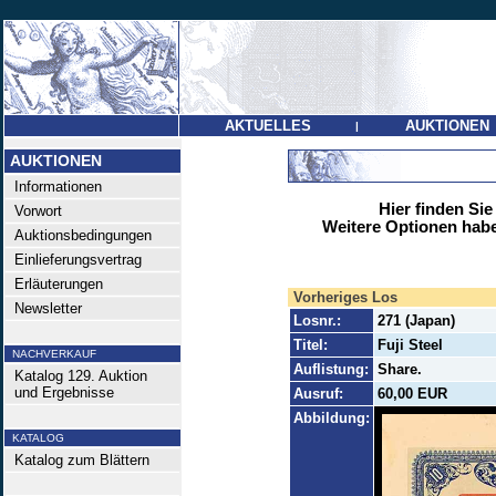
AKTUELLES
AUKTIONEN
|
AUKTIONEN
Informationen
Hier finden Sie
Vorwort
Weitere Optionen habe
Auktionsbedingungen
Einlieferungsvertrag
Erläuterungen
Vorheriges Los
Newsletter
Losnr.:
271 (Japan)
Titel:
Fuji Steel
NACHVERKAUF
Auflistung:
Share.
Katalog 129. Auktion
und Ergebnisse
Ausruf:
60,00 EUR
Abbildung:
KATALOG
Katalog zum Blättern