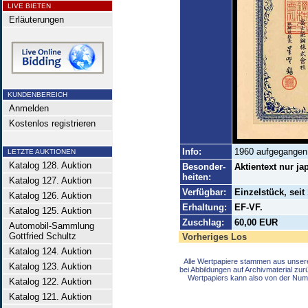
LIVE BIETEN
Erläuterungen
KUNDENBEREICH
Anmelden
Kostenlos registrieren
Info:
1960 aufgegangen 
LETZTE AUKTIONEN
Katalog 128. Auktion
Besonder-
Aktientext nur ja
heiten:
Katalog 127. Auktion
Verfügbar:
Einzelstück, sei
Katalog 126. Auktion
Erhaltung:
EF-VF.
Katalog 125. Auktion
Zuschlag:
60,00 EUR
Automobil-Sammlung
Gottfried Schultz
Vorheriges Los
Katalog 124. Auktion
Alle Wertpapiere stammen aus unser
Katalog 123. Auktion
bei Abbildungen auf Archivmaterial zu
Wertpapiers kann also von der Num
Katalog 122. Auktion
Katalog 121. Auktion