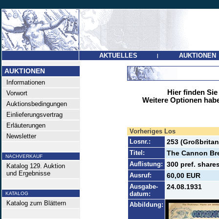
AKTUELLES
AUKTIONEN
|
AUKTIONEN
Informationen
Hier finden Sie
Vorwort
Weitere Optionen habe
Auktionsbedingungen
Einlieferungsvertrag
Erläuterungen
Vorheriges Los
Newsletter
Losnr.:
253 (Großbritan
Titel:
The Cannon Bre
NACHVERKAUF
Auflistung:
300 pref. shares
Katalog 129. Auktion
und Ergebnisse
Ausruf:
60,00 EUR
Ausgabe-
24.08.1931
datum:
KATALOG
Katalog zum Blättern
Abbildung: