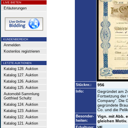
LIVE BIETEN
Erläuterungen
KUNDENBEREICH
Anmelden
Kostenlos registrieren
LETZTE AUKTIONEN
Katalog 128. Auktion
Katalog 127. Auktion
Katalog 126. Auktion
Stücknr.:
956
Katalog 125. Auktion
Info:
Gegründet am 2
Automobil-Sammlung
Fortsetzung der
Gottfried Schultz
Company”. Die Ge
Katalog 124. Auktion
gegründete Brauer
Co. und die Peli
Katalog 123. Auktion
Besonder-
Vign. mit Abb. 
Katalog 122. Auktion
heiten:
gleichen Motiv.
Katalog 121. Auktion
Erhaltung:
VF.