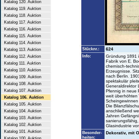
Katalog 120. Auktion
Katalog 119. Auktion
Katalog 118. Auktion
Katalog 117. Auktion
Katalog 116. Auktion
Katalog 115. Auktion
Katalog 114. Auktion
Stücknr.:
624
Katalog 113. Auktion
Info:
Gründung 1891 
Katalog 112. Auktion
Fabrik von E. Bo
Katalog 111. Auktion
chemisch-techni
Katalog 110. Auktion
Erzeugnisse. Sit
nach Berlin. 1901
Katalog 109. Auktion
spektakulär pleit
Katalog 108. Auktion
Generaldirektor 
Katalog 107. Auktion
Pfennig in neue 
weit überhöhten 
Katalog 106. Auktion
Scheingewinnen 
Katalog 105. Auktion
Die Bilanzfälsch
anschließend we
Katalog 104. Auktion
Jahren Gefängnis
Katalog 103. Auktion
sanierungsfähig,
Katalog 102. Auktion
Glasindustrie vo
Katalog 101. Auktion
Besonder-
Dekorativ, mit O
heiten:
Katalog 100. Auktion