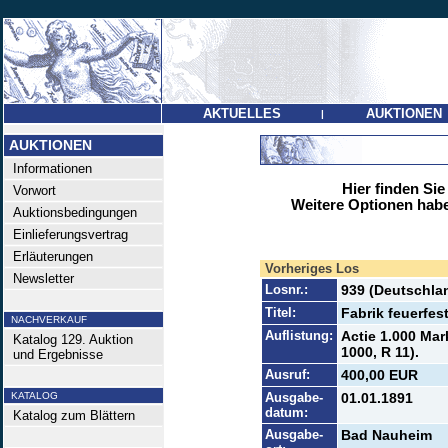
AKTUELLES
AUKTIONEN
|
AUKTIONEN
Informationen
Hier finden Sie
Vorwort
Weitere Optionen habe
Auktionsbedingungen
Einlieferungsvertrag
Erläuterungen
Vorheriges Los
Newsletter
Losnr.:
939 (Deutschlan
Titel:
Fabrik feuerfes
NACHVERKAUF
Auflistung:
Actie 1.000 Mar
Katalog 129. Auktion
1000, R 11).
und Ergebnisse
Ausruf:
400,00 EUR
KATALOG
Ausgabe-
01.01.1891
datum:
Katalog zum Blättern
Ausgabe-
Bad Nauheim