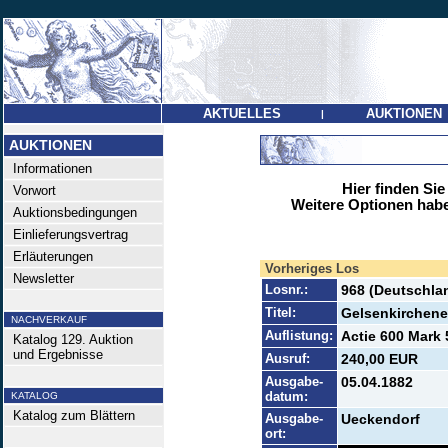
AKTUELLES
AUKTIONEN
|
AUKTIONEN
Informationen
Hier finden Sie
Vorwort
Weitere Optionen habe
Auktionsbedingungen
Einlieferungsvertrag
Erläuterungen
Vorheriges Los
Newsletter
Losnr.:
968 (Deutschlan
Titel:
Gelsenkirchene
NACHVERKAUF
Auflistung:
Actie 600 Mark 
Katalog 129. Auktion
und Ergebnisse
Ausruf:
240,00 EUR
Ausgabe-
05.04.1882
datum:
KATALOG
Katalog zum Blättern
Ausgabe-
Ueckendorf
ort: