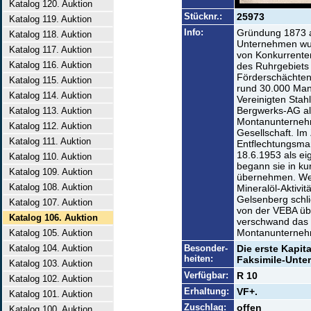
Katalog 120. Auktion
Stücknr.:
25973
Katalog 119. Auktion
Info:
Gründung 1873 au
Katalog 118. Auktion
Unternehmen wu
Katalog 117. Auktion
von Konkurrente
Katalog 116. Auktion
des Ruhrgebiets
Förderschächten
Katalog 115. Auktion
rund 30.000 Man
Katalog 114. Auktion
Vereinigten Stah
Bergwerks-AG als
Katalog 113. Auktion
Montanunterneh
Katalog 112. Auktion
Gesellschaft. Im 
Katalog 111. Auktion
Entflechtungsma
18.6.1953 als ei
Katalog 110. Auktion
begann sie in ku
Katalog 109. Auktion
übernehmen. We
Katalog 108. Auktion
Mineralöl-Aktivit
Gelsenberg schl
Katalog 107. Auktion
von der VEBA üb
Katalog 106. Auktion
verschwand das
Montanunternehm
Katalog 105. Auktion
Katalog 104. Auktion
Besonder-
Die erste Kapit
heiten:
Faksimile-Unters
Katalog 103. Auktion
Verfügbar:
R 10
Katalog 102. Auktion
Erhaltung:
VF+.
Katalog 101. Auktion
Zuschlag:
offen
Katalog 100. Auktion