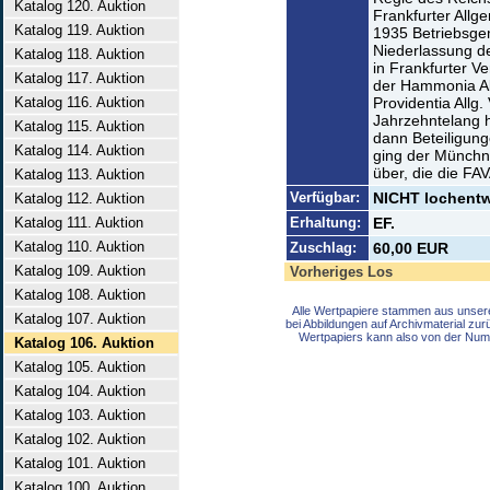
Katalog 120. Auktion
Frankfurter Allg
Katalog 119. Auktion
1935 Betriebsgem
Niederlassung de
Katalog 118. Auktion
in Frankfurter V
Katalog 117. Auktion
der Hammonia Al
Katalog 116. Auktion
Providentia Allg
Jahrzehntelang h
Katalog 115. Auktion
dann Beteiligung
Katalog 114. Auktion
ging der Münchne
über, die die FA
Katalog 113. Auktion
Verfügbar:
NICHT lochentwe
Katalog 112. Auktion
Katalog 111. Auktion
Erhaltung:
EF.
Katalog 110. Auktion
Zuschlag:
60,00 EUR
Katalog 109. Auktion
Vorheriges Los
Katalog 108. Auktion
Alle Wertpapiere stammen aus unser
Katalog 107. Auktion
bei Abbildungen auf Archivmaterial zu
Wertpapiers kann also von der Num
Katalog 106. Auktion
Katalog 105. Auktion
Katalog 104. Auktion
Katalog 103. Auktion
Katalog 102. Auktion
Katalog 101. Auktion
Katalog 100. Auktion