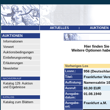
AKTUELLES
AUKTIONEN
|
AUKTIONEN
Informationen
Hier finden Sie
Vorwort
Weitere Optionen habe
Auktionsbedingungen
Einlieferungsvertrag
Erläuterungen
Vorheriges Los
Newsletter
Losnr.:
956 (Deutschlan
Titel:
Frankfurter Ve
NACHVERKAUF
Auflistung:
Namensaktie 100
Katalog 129. Auktion
und Ergebnisse
Ausruf:
60,00 EUR
Ausgabe-
01.08.1940
datum:
KATALOG
Katalog zum Blättern
Ausgabe-
Frankfurt a.M.
ort: