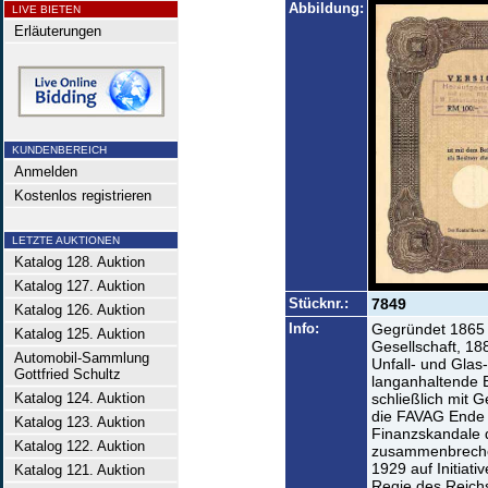
Abbildung:
LIVE BIETEN
Erläuterungen
KUNDENBEREICH
Anmelden
Kostenlos registrieren
LETZTE AUKTIONEN
Katalog 128. Auktion
Katalog 127. Auktion
Stücknr.:
7849
Katalog 126. Auktion
Info:
Gegründet 1865 a
Katalog 125. Auktion
Gesellschaft, 188
Automobil-Sammlung
Unfall- und Gla
Gottfried Schultz
langanhaltende B
Katalog 124. Auktion
schließlich mit 
die FAVAG Ende 
Katalog 123. Auktion
Finanzskandale 
Katalog 122. Auktion
zusammenbrechen
1929 auf Initiati
Katalog 121. Auktion
Regie des Reich