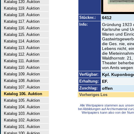
Katalog 120. Auktion
Katalog 119. Auktion
Katalog 118. Auktion
Stücknr.:
6412
Katalog 117. Auktion
Info:
Gründung 1923 d
Katalog 116. Auktion
Karlsruhe und U
Waren und Einri
Katalog 115. Auktion
Gastwirtsgewerbe
Katalog 114. Auktion
die Ges. nie, ein
Katalog 113. Auktion
Lebens nicht, ei
die Mieteinnahm
Katalog 112. Auktion
Waldhornstr. 21,
Katalog 111. Auktion
Theater beherbe
Katalog 110. Auktion
von Amts wegen 
Katalog 109. Auktion
Verfügbar:
Kpl. Kuponboge
Katalog 108. Auktion
Erhaltung:
EF.
Katalog 107. Auktion
Zuschlag:
offen
Katalog 106. Auktion
Vorheriges Los
Katalog 105. Auktion
Alle Wertpapiere stammen aus unser
Katalog 104. Auktion
bei Abbildungen auf Archivmaterial zu
Wertpapiers kann also von der Num
Katalog 103. Auktion
Katalog 102. Auktion
Katalog 101. Auktion
Katalog 100. Auktion