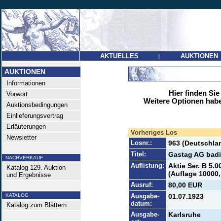
AKTUELLES
AUKTIONEN
|
AUKTIONEN
Informationen
Hier finden Sie
Vorwort
Weitere Optionen habe
Auktionsbedingungen
Einlieferungsvertrag
Erläuterungen
Vorheriges Los
Newsletter
Losnr.:
963 (Deutschlan
Titel:
Gastag AG badi
NACHVERKAUF
Auflistung:
Aktie Ser. B 5.
Katalog 129. Auktion
(Auflage 10000, 
und Ergebnisse
Ausruf:
80,00 EUR
KATALOG
Ausgabe-
01.07.1923
datum:
Katalog zum Blättern
Ausgabe-
Karlsruhe