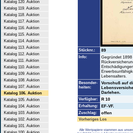
Katalog 120. Auktion
Katalog 119. Auktion
Katalog 118. Auktion
Katalog 117. Auktion
Katalog 116. Auktion
Katalog 115. Auktion
Katalog 114. Auktion
Katalog 113. Auktion
Stücknr.:
89
Katalog 112. Auktion
Info:
Gegründet 1898 
Katalog 111. Auktion
Rückversicherun
Entschädigungen 
Katalog 110. Auktion
Erwerbsunfähigk
Katalog 109. Auktion
Lebensalters.
Katalog 108. Auktion
Besonder-
Vorschuß auf di
Katalog 107. Auktion
heiten:
Lebensversiche
Darlehen.
Katalog 106. Auktion
Verfügbar:
R 10
Katalog 105. Auktion
Erhaltung:
EF-VF.
Katalog 104. Auktion
Katalog 103. Auktion
Zuschlag:
offen
Katalog 102. Auktion
Vorheriges Los
Katalog 101. Auktion
Alle Wertpapiere stammen aus unser
Katalog 100. Auktion