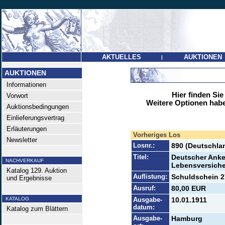
AKTUELLES
AUKTIONEN
|
AUKTIONEN
Informationen
Hier finden Sie
Vorwort
Weitere Optionen habe
Auktionsbedingungen
Einlieferungsvertrag
Erläuterungen
Vorheriges Los
Newsletter
Losnr.:
890 (Deutschlan
Titel:
Deutscher Anke
NACHVERKAUF
Lebensversiche
Katalog 129. Auktion
Auflistung:
Schuldschein 27
und Ergebnisse
Ausruf:
80,00 EUR
KATALOG
Ausgabe-
10.01.1911
datum:
Katalog zum Blättern
Ausgabe-
Hamburg