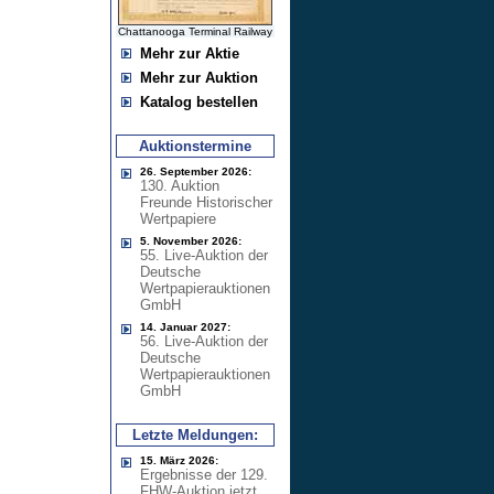
Chattanooga Terminal Railway
Mehr zur Aktie
Mehr zur Auktion
Katalog bestellen
Auktionstermine
26. September 2026:
130. Auktion
Freunde Historischer
Wertpapiere
5. November 2026:
55. Live-Auktion der
Deutsche
Wertpapierauktionen
GmbH
14. Januar 2027:
56. Live-Auktion der
Deutsche
Wertpapierauktionen
GmbH
Letzte Meldungen:
15. März 2026:
Ergebnisse der 129.
FHW-Auktion jetzt