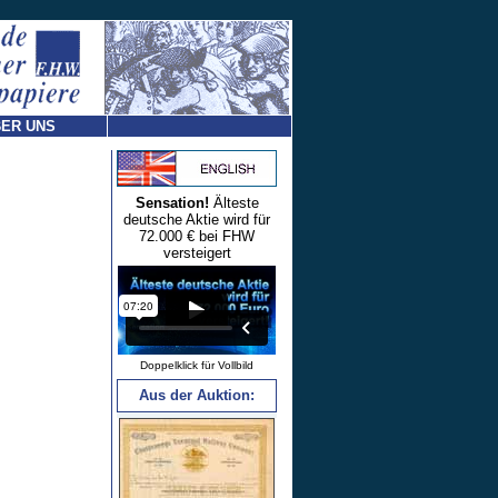
ER UNS
Sensation!
Älteste
deutsche Aktie wird für
72.000 € bei FHW
versteigert
Doppelklick für Vollbild
Aus der Auktion: