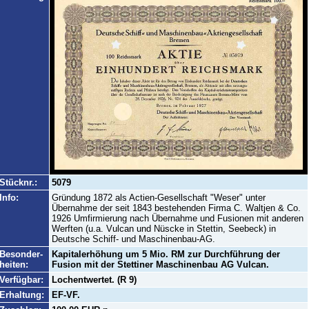
Stücknr.:
5079
Info:
Gründung 1872 als Actien-Gesellschaft "Weser" unter
Übernahme der seit 1843 bestehenden Firma C. Waltjen & Co.
1926 Umfirmierung nach Übernahme und Fusionen mit anderen
Werften (u.a. Vulcan und Nüscke in Stettin, Seebeck) in
Deutsche Schiff- und Maschinenbau-AG.
Besonder-
Kapitalerhöhung um 5 Mio. RM zur Durchführung der
heiten:
Fusion mit der Stettiner Maschinenbau AG Vulcan.
Verfügbar:
Lochentwertet. (R 9)
Erhaltung:
EF-VF.