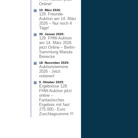
Online!
10. März 2026:
129. Freunde-
Auktion am 14. März
2026 – Nur noch 4
Tage!
30. Januar 2026:
129. FHW-Auktion
am 14. März 2026
jetzt Online – Berlin-
Sammlung Manula
Benecke
18. November 2025:
Auktionstermine
2026 - Jetzt
notieren!
5. Oktober 2025:
Ergebnisse 128.
FHW-Auktion jetzt
online –
Fantastisches
Ergebnis mit fast
275.000,- Euro
Zuschlagsumme !!!