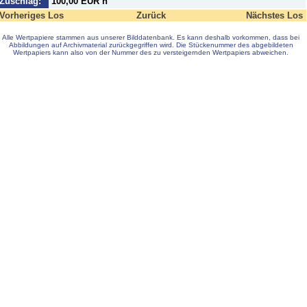
Zuschlag:
100,00 EUR n
Vorheriges Los
Zurück
Nächstes Los
Alle Wertpapiere stammen aus unserer Bilddatenbank. Es kann deshalb vorkommen, dass bei
Abbildungen auf Archivmaterial zurückgegriffen wird. Die Stückenummer des abgebildeten
Wertpapiers kann also von der Nummer des zu versteigernden Wertpapiers abweichen.