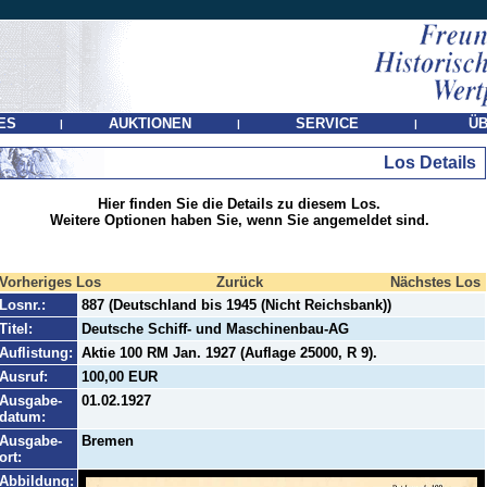
ES
AUKTIONEN
SERVICE
ÜB
|
|
|
Los Details
Hier finden Sie die Details zu diesem Los.
Weitere Optionen haben Sie, wenn Sie angemeldet sind.
Vorheriges Los
Zurück
Nächstes Los
Losnr.:
887 (Deutschland bis 1945 (Nicht Reichsbank))
Titel:
Deutsche Schiff- und Maschinenbau-AG
Auflistung:
Aktie 100 RM Jan. 1927 (Auflage 25000, R 9).
Ausruf:
100,00 EUR
Ausgabe-
01.02.1927
datum:
Ausgabe-
Bremen
ort:
Abbildung: