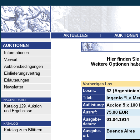
AKTUELLES
AUKTIONEN
|
AUKTIONEN
Informationen
Hier finden Sie
Vorwort
Weitere Optionen habe
Auktionsbedingungen
Einlieferungsvertrag
Erläuterungen
Vorheriges Los
Newsletter
Losnr.:
62 (Argentinien
Titel:
Ingenio “La Men
NACHVERKAUF
Auflistung:
Accion 5 x 100 
Katalog 129. Auktion
und Ergebnisse
Ausruf:
75,00 EUR
Ausgabe-
01.04.1914
datum:
KATALOG
Katalog zum Blättern
Ausgabe-
Buenos Aires
ort: