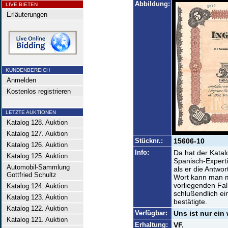
Abbildung:
LIVE BIETEN
Erläuterungen
KUNDENBEREICH
Anmelden
Kostenlos registrieren
LETZTE AUKTIONEN
Katalog 128. Auktion
Katalog 127. Auktion
Stücknr.:
15606-10
Katalog 126. Auktion
Info:
Da hat der Katal
Katalog 125. Auktion
Spanisch-Experti
Automobil-Sammlung
als er die Antwo
Gottfried Schultz
Wort kann man mi
vorliegenden Fal
Katalog 124. Auktion
schlußendlich ein
Katalog 123. Auktion
bestätigte.
Katalog 122. Auktion
Verfügbar:
Uns ist nur ein
Katalog 121. Auktion
Erhaltung:
VF.