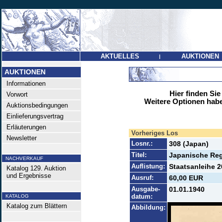
AKTUELLES
AUKTIONEN
|
AUKTIONEN
Informationen
Hier finden Sie
Vorwort
Weitere Optionen habe
Auktionsbedingungen
Einlieferungsvertrag
Erläuterungen
Vorheriges Los
Newsletter
Losnr.:
308 (Japan)
Titel:
Japanische Re
NACHVERKAUF
Auflistung:
Staatsanleihe 2
Katalog 129. Auktion
und Ergebnisse
Ausruf:
60,00 EUR
Ausgabe-
01.01.1940
datum:
KATALOG
Katalog zum Blättern
Abbildung: