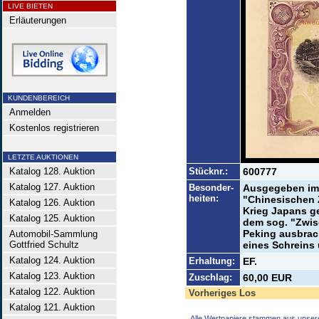
LIVE BIETEN
Erläuterungen
KUNDENBEREICH
Anmelden
Kostenlos registrieren
LETZTE AUKTIONEN
Katalog 128. Auktion
Stücknr.:
600777
Katalog 127. Auktion
Besonder-
Ausgegeben im
heiten:
"Chinesischen Z
Katalog 126. Auktion
Krieg Japans ge
Katalog 125. Auktion
dem sog. "Zwis
Peking ausbrac
Automobil-Sammlung
Gottfried Schultz
eines Schreins
Katalog 124. Auktion
Erhaltung:
EF.
Katalog 123. Auktion
Zuschlag:
60,00 EUR
Katalog 122. Auktion
Vorheriges Los
Katalog 121. Auktion
Alle Wertpapiere stammen aus unser