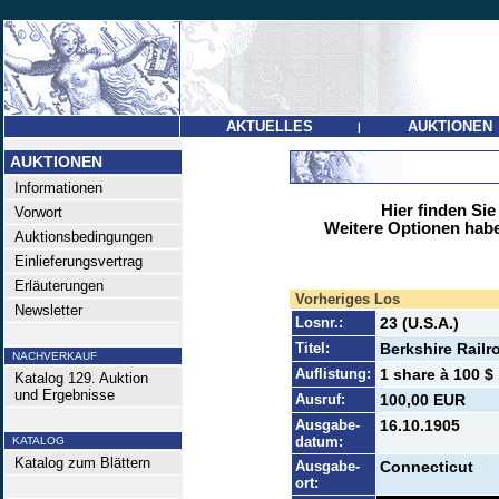
AKTUELLES
AUKTIONEN
|
AUKTIONEN
Informationen
Hier finden Sie
Vorwort
Weitere Optionen habe
Auktionsbedingungen
Einlieferungsvertrag
Erläuterungen
Vorheriges Los
Newsletter
Losnr.:
23 (U.S.A.)
Titel:
Berkshire Railr
NACHVERKAUF
Auflistung:
1 share à 100 $ 
Katalog 129. Auktion
und Ergebnisse
Ausruf:
100,00 EUR
Ausgabe-
16.10.1905
datum:
KATALOG
Katalog zum Blättern
Ausgabe-
Connecticut
ort: