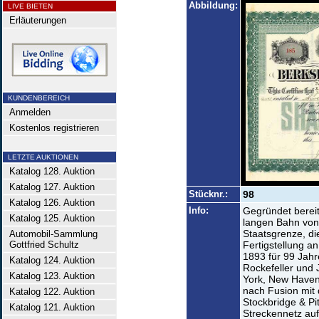
Abbildung:
LIVE BIETEN
Erläuterungen
KUNDENBEREICH
Anmelden
Kostenlos registrieren
LETZTE AUKTIONEN
Katalog 128. Auktion
Katalog 127. Auktion
Stücknr.:
98
Katalog 126. Auktion
Info:
Gegründet bereit
Katalog 125. Auktion
langen Bahn von
Staatsgrenze, di
Automobil-Sammlung
Gottfried Schultz
Fertigstellung a
1893 für 99 Jahr
Katalog 124. Auktion
Rockefeller und 
Katalog 123. Auktion
York, New Haven
nach Fusion mit
Katalog 122. Auktion
Stockbridge & Pi
Katalog 121. Auktion
Streckennetz auf