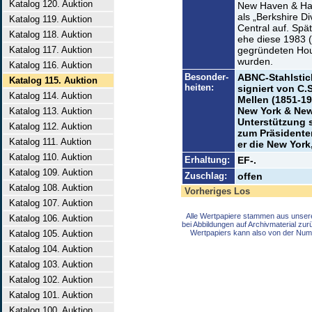
Katalog 120. Auktion
New Haven & Hart
als „Berkshire Di
Katalog 119. Auktion
Central auf. Spä
Katalog 118. Auktion
ehe diese 1983 (
Katalog 117. Auktion
gegründeten Hou
wurden.
Katalog 116. Auktion
Besonder-
ABNC-Stahlstich
Katalog 115. Auktion
heiten:
signiert von C.
Katalog 114. Auktion
Mellen (1851-19
New York & New
Katalog 113. Auktion
Unterstützung 
Katalog 112. Auktion
zum Präsidenten
Katalog 111. Auktion
er die New York
Katalog 110. Auktion
Erhaltung:
EF-.
Katalog 109. Auktion
Zuschlag:
offen
Katalog 108. Auktion
Vorheriges Los
Katalog 107. Auktion
Alle Wertpapiere stammen aus unser
Katalog 106. Auktion
bei Abbildungen auf Archivmaterial zu
Katalog 105. Auktion
Wertpapiers kann also von der Num
Katalog 104. Auktion
Katalog 103. Auktion
Katalog 102. Auktion
Katalog 101. Auktion
Katalog 100. Auktion