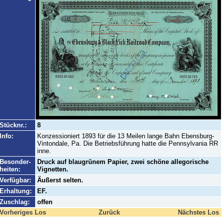
Stücknr.:
8
Info:
Konzessioniert 1893 für die 13 Meilen lange Bahn Ebensburg-
Vintondale, Pa. Die Betriebsführung hatte die Pennsylvania RR
inne.
Besonder-
Druck auf blaugrünem Papier, zwei schöne allegorische
heiten:
Vignetten.
Verfügbar:
Äußerst selten.
Erhaltung:
EF.
Zuschlag:
offen
Vorheriges Los
Zurück
Nächstes Los