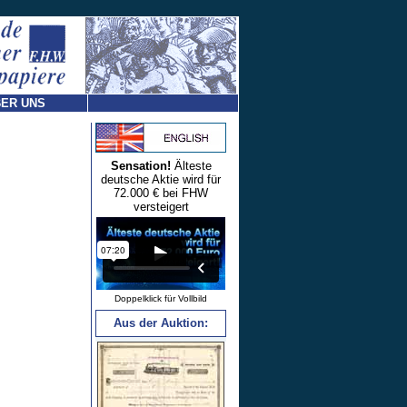
ER UNS
Sensation!
Älteste
deutsche Aktie wird für
72.000 € bei FHW
versteigert
Doppelklick für Vollbild
Aus der Auktion: