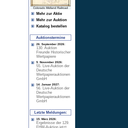
Colorado Midland Railroad
Mehr zur Aktie
Mehr zur Auktion
Katalog bestellen
Auktionstermine
26. September 2026:
130. Auktion
Freunde Historischer
Wertpapiere
5. November 2026:
55. Live-Auktion der
Deutsche
Wertpapierauktionen
GmbH
14. Januar 2027:
56. Live-Auktion der
Deutsche
Wertpapierauktionen
GmbH
Letzte Meldungen:
15. März 2026:
Ergebnisse der 129.
FHW-Auktion jetzt