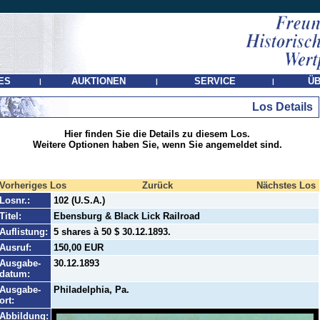
ES
AUKTIONEN
SERVICE
ÜB
|
|
|
Los Details
Hier finden Sie die Details zu diesem Los.
Weitere Optionen haben Sie, wenn Sie angemeldet sind.
Vorheriges Los
Zurück
Nächstes Los
Losnr.:
102 (U.S.A.)
Titel:
Ebensburg & Black Lick Railroad
Auflistung:
5 shares à 50 $ 30.12.1893.
Ausruf:
150,00 EUR
Ausgabe-
30.12.1893
datum:
Ausgabe-
Philadelphia, Pa.
ort:
Abbildung: