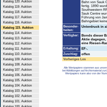
Katalog 120. Auktion
Bahn von Sauk C
fertig. 1890 wur
Katalog 119. Auktion
Southwestern RR
Katalog 118. Auktion
Sauk Centre wurd
Katalog 117. Auktion
Führung von James
Bahngebiet kein
Katalog 116. Auktion
Besonder-
Unterdruck in a
Katalog 115. Auktion
heiten:
Katalog 114. Auktion
Verfügbar:
Bonds dieser B
Katalog 113. Auktion
Aktie dagegen, 
eine Riesen-Rari
Katalog 112. Auktion
Erhaltung:
EF-.
Katalog 111. Auktion
Katalog 110. Auktion
Zuschlag:
offen
Katalog 109. Auktion
Vorheriges Los
Katalog 108. Auktion
Alle Wertpapiere stammen aus unser
Katalog 107. Auktion
bei Abbildungen auf Archivmaterial zu
Wertpapiers kann also von der Num
Katalog 106. Auktion
Katalog 105. Auktion
Katalog 104. Auktion
Katalog 103. Auktion
Katalog 102. Auktion
Katalog 101. Auktion
Katalog 100. Auktion