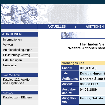
AKTUELLES
AUKTIONEN
|
AUKTIONEN
Informationen
Hier finden Sie
Vorwort
Weitere Optionen habe
Auktionsbedingungen
Einlieferungsvertrag
Erläuterungen
Vorheriges Los
Newsletter
Losnr.:
99 (U.S.A.)
Titel:
Duluth, Huron 
NACHVERKAUF
Auflistung:
5 shares á 100 $
Katalog 129. Auktion
und Ergebnisse
Ausruf:
800,00 EUR
Ausgabe-
04.09.1889
datum:
KATALOG
Katalog zum Blättern
Ausgabe-
Huron, Dakota
ort: