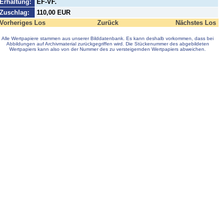
Erhaltung:
EF-VF.
Zuschlag:
110,00 EUR
Vorheriges Los
Zurück
Nächstes Los
Alle Wertpapiere stammen aus unserer Bilddatenbank. Es kann deshalb vorkommen, dass bei
Abbildungen auf Archivmaterial zurückgegriffen wird. Die Stückenummer des abgebildeten
Wertpapiers kann also von der Nummer des zu versteigernden Wertpapiers abweichen.