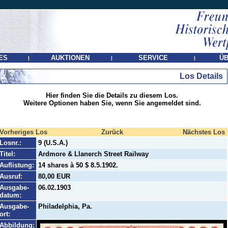
ES
AUKTIONEN
SERVICE
ÜB
|
|
|
Los Details
Hier finden Sie die Details zu diesem Los.
Weitere Optionen haben Sie, wenn Sie angemeldet sind.
Vorheriges Los
Zurück
Nächstes Los
Losnr.:
9 (U.S.A.)
Titel:
Ardmore & Llanerch Street Railway
Auflistung:
14 shares à 50 $ 8.5.1902.
Ausruf:
80,00 EUR
Ausgabe-
06.02.1903
datum:
Ausgabe-
Philadelphia, Pa.
ort:
Abbildung: