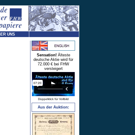
ER UNS
Sensation!
Älteste
deutsche Aktie wird für
72.000 € bei FHW
versteigert
Doppelklick für Vollbild
Aus der Auktion: