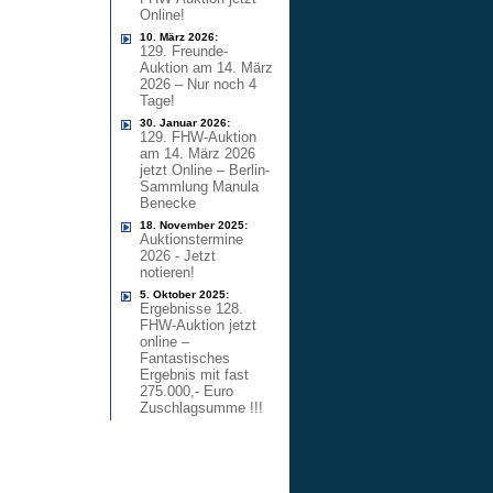
Online!
10. März 2026:
129. Freunde-
Auktion am 14. März
2026 – Nur noch 4
Tage!
30. Januar 2026:
129. FHW-Auktion
am 14. März 2026
jetzt Online – Berlin-
Sammlung Manula
Benecke
18. November 2025:
Auktionstermine
2026 - Jetzt
notieren!
5. Oktober 2025:
Ergebnisse 128.
FHW-Auktion jetzt
online –
Fantastisches
Ergebnis mit fast
275.000,- Euro
Zuschlagsumme !!!