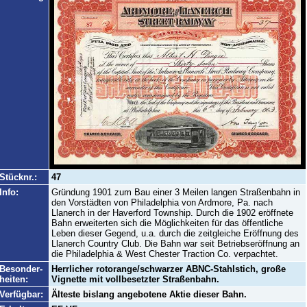
Stücknr.:
47
Info:
Gründung 1901 zum Bau einer 3 Meilen langen Straßenbahn in
den Vorstädten von Philadelphia von Ardmore, Pa. nach
Llanerch in der Haverford Township. Durch die 1902 eröffnete
Bahn erweiterten sich die Möglichkeiten für das öffentliche
Leben dieser Gegend, u.a. durch die zeitgleiche Eröffnung des
Llanerch Country Club. Die Bahn war seit Betriebseröffnung an
die Philadelphia & West Chester Traction Co. verpachtet.
Besonder-
Herrlicher rotorange/schwarzer ABNC-Stahlstich, große
heiten:
Vignette mit vollbesetzter Straßenbahn.
Verfügbar:
Älteste bislang angebotene Aktie dieser Bahn.