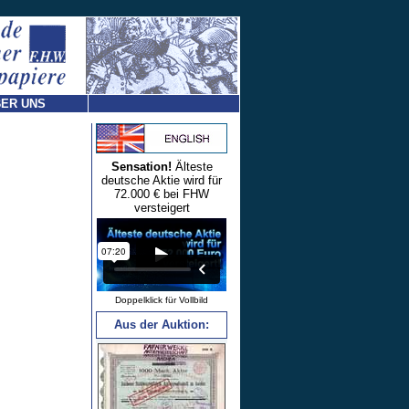
ER UNS
Sensation!
Älteste
deutsche Aktie wird für
72.000 € bei FHW
versteigert
Doppelklick für Vollbild
Aus der Auktion: