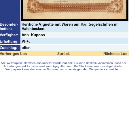
Besonder-
Herrliche Vignette mit Waren am Kai, Segelschiffen im
heiten:
Hafenbecken.
Verfügbar:
Anh. Kupons.
Erhaltung:
VF+.
Zuschlag:
offen
Vorheriges Los
Zurück
Nächstes Los
Alle Wertpapiere stammen aus unserer Bilddatenbank. Es kann deshalb vorkommen, dass bei
Abbildungen auf Archivmaterial zurückgegriffen wird. Die Stückenummer des abgebildeten
Wertpapiers kann also von der Nummer des zu versteigernden Wertpapiers abweichen.