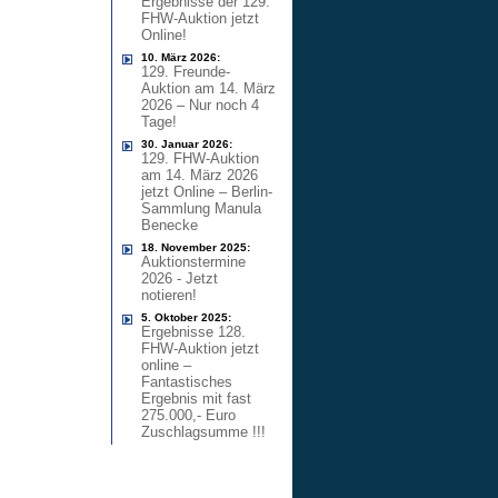
Ergebnisse der 129.
FHW-Auktion jetzt
Online!
10. März 2026:
129. Freunde-
Auktion am 14. März
2026 – Nur noch 4
Tage!
30. Januar 2026:
129. FHW-Auktion
am 14. März 2026
jetzt Online – Berlin-
Sammlung Manula
Benecke
18. November 2025:
Auktionstermine
2026 - Jetzt
notieren!
5. Oktober 2025:
Ergebnisse 128.
FHW-Auktion jetzt
online –
Fantastisches
Ergebnis mit fast
275.000,- Euro
Zuschlagsumme !!!