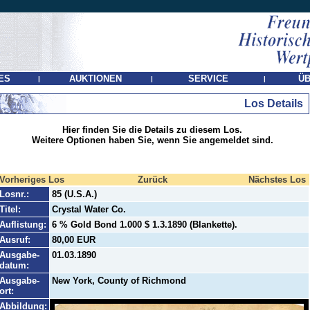
ES
AUKTIONEN
SERVICE
ÜB
|
|
|
Los Details
Hier finden Sie die Details zu diesem Los.
Weitere Optionen haben Sie, wenn Sie angemeldet sind.
Vorheriges Los
Zurück
Nächstes Los
Losnr.:
85 (U.S.A.)
Titel:
Crystal Water Co.
Auflistung:
6 % Gold Bond 1.000 $ 1.3.1890 (Blankette).
Ausruf:
80,00 EUR
Ausgabe-
01.03.1890
datum:
Ausgabe-
New York, County of Richmond
ort:
Abbildung: